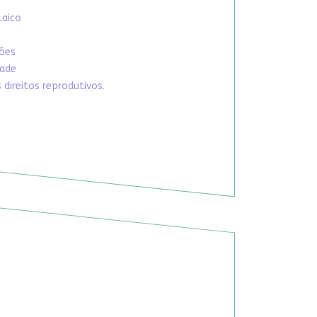
Laico
xões
dade
direitos reprodutivos.