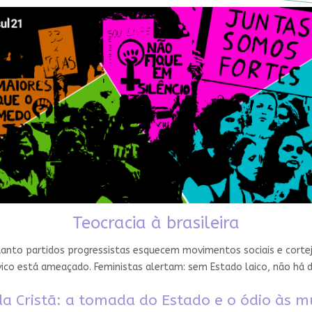
Teocracia à brasileira
nto partidos progressistas esquecem movimentos sociais e cortejam
ico está ameaçado. Feministas alertam: sem Estado laico, não há 
a Cristã: a tomada do Estado e o ódio às m