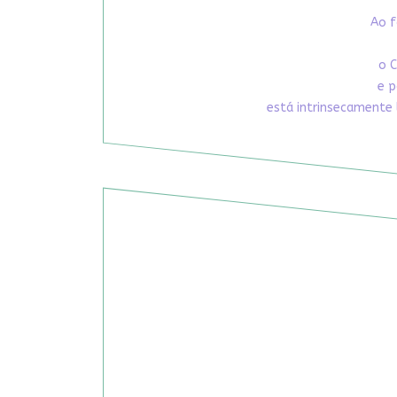
Ao f
o C
e p
está intrinsecamente 