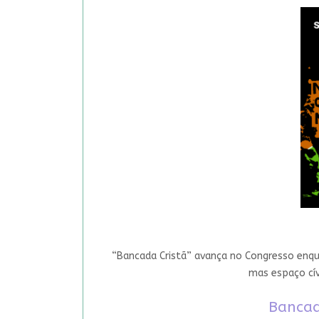
“Bancada Cristã” avança no Congresso enqua
mas espaço cív
Bancad