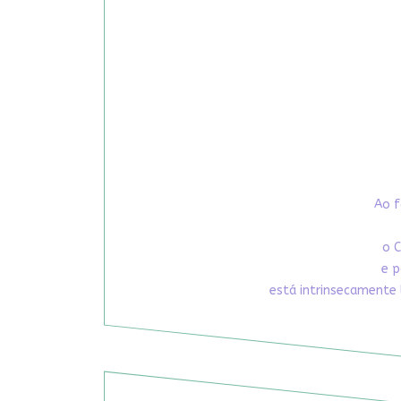
Ao f
o C
e p
está intrinsecamente 