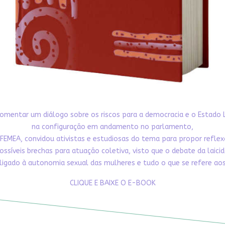
omentar um diálogo sobre os riscos para a democracia e o Estado 
na configuração em andamento no parlamento,
FEMEA, convidou ativistas e estudiosas do tema para propor refle
ossíveis brechas para atuação coletiva, visto que o debate da laici
ligado à autonomia sexual das mulheres e tudo o que se refere aos 
CLIQUE E BAIXE O E-BOOK