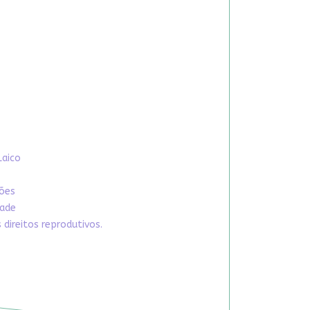
Laico
xões
dade
direitos reprodutivos.