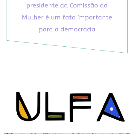
presidente da Comissão da
Mulher é um fato importante
para a democracia