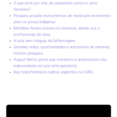
O que está por trás da campanha contra o voto
feminino?
Pesquisa propõe instrumentos de reparação econômica
para os povos indígenas
Bethânia Amaro estreia no romance, dando voz a
profissionais do sexo
A luta sem tréguas da Enfermagem
Gravidez reduz oportunidades e autonomia de meninas,
mostra pesquisa
August Nimtz prova que marxismo e antirracismo são
indissociáveis na luta anticapitalista
Rap transfeminista radical argentino na FLIPEI