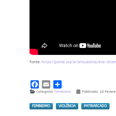
fonte:
https://jornal.usp.br/articulistas/eva
Facebook
Email
Share
Categoria:
Feminismo
Publicado: 10 Fever
FEMINISMO
VIOLÊNCIA
PATRIARCADO