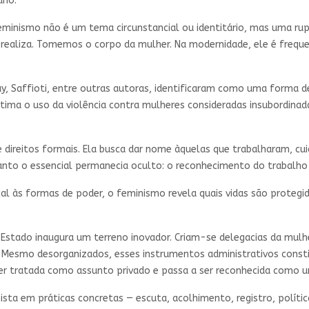
ano.
eminismo não é um tema circunstancial ou identitário, mas uma rupt
 realiza. Tomemos o corpo da mulher. Na modernidade, ele é fre
lay, Saffioti, entre outras autoras, identificaram como uma forma 
gitima o uso da violência contra mulheres consideradas insubordina
e direitos formais. Ela busca dar nome àquelas que trabalharam, cu
anto o essencial permanecia oculto: o reconhecimento do trabalho 
al às formas de poder, o feminismo revela quais vidas são protegid
Estado inaugura um terreno inovador. Criam-se delegacias da mulher
 Mesmo desorganizados, esses instrumentos administrativos constit
 ser tratada como assunto privado e passa a ser reconhecida como u
sta em práticas concretas — escuta, acolhimento, registro, política