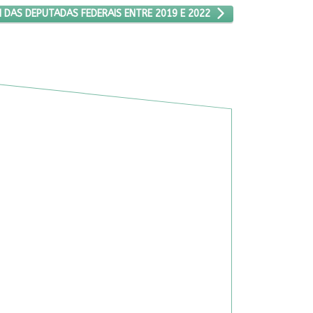
S PROJETOS DE LEI DAS DEPUTADAS FEDERAIS ENTRE 2019 E 2022
I DAS DEPUTADAS FEDERAIS ENTRE 2019 E 2022