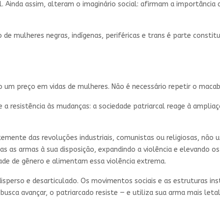
. Ainda assim, alteram o imaginário social: afirmam a importância 
o de mulheres negras, indígenas, periféricas e trans é parte constit
do um preço em vidas de mulheres. Não é necessário repetir o maca
e a resistência às mudanças: a sociedade patriarcal reage à ampliaç
temente das revoluções industriais, comunistas ou religiosas, não 
as as armas à sua disposição, expandindo a violência e elevando os
ade de gênero e alimentam essa violência extrema.
sperso e desarticulado. Os movimentos sociais e as estruturas ins
usca avançar, o patriarcado resiste — e utiliza sua arma mais leta