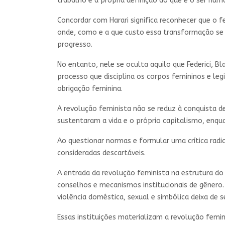
trabalho e a própria definição do que é o ser hum
Concordar com Harari significa reconhecer que o f
onde, como e a que custo essa transformação se
progresso.
No entanto, nele se oculta aquilo que Federici, B
processo que disciplina os corpos femininos e le
obrigação feminina.
A revolução feminista não se reduz à conquista d
sustentaram a vida e o próprio capitalismo, enqu
Ao questionar normas e formular uma crítica radic
consideradas descartáveis.
A entrada da revolução feminista na estrutura do 
conselhos e mecanismos institucionais de gênero.
violência doméstica, sexual e simbólica deixa de
Essas instituições materializam a revolução femini