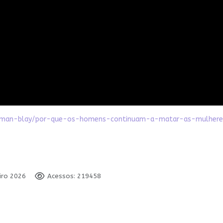
-alterman-blay/por-que-os-homens-continuam-a-matar-as-mulhere
eiro 2026
Acessos: 219458