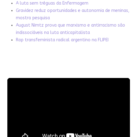
A luta sem tréguas da Enfermagem
Gravidez reduz oportunidades e autonomia de meninas,
mostra pesquisa
August Nimtz prova que marxismo e antirracismo são
indissociáveis na luta anticapitalista
Rap transfeminista radical argentino na FLIPEI