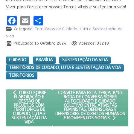
Viver para fortalecer nossas forças vitais e sustentar a vida!
Facebook
Email
Share
Categoria:
Territórios de Cuidado, Luta e Sustentação da
Vida
Publicado: 16 Outubro 2024
Acessos: 33219
CUIDADO
BRASÍLIA
SUSTENTAÇÃO DA VIDA
TERRITÓRIOS DE CUIDADO, LUTA E SUSTENTAÇÃO DA VIDA
TERRITÓRIOS
ARTIGO ANTERIOR: CURSO SOBRE ELABORAÇÃO E GESTÃO DE P
PRÓXIMO ARTIGO: CONVITE PARA ESTA 
CONVITE PARA ESTA TERÇA, 8/10:
CURSO SOBRE
RODA DE CONVERSA SOBRE
ELABORAÇÃO E
AUTOCUIDADO E CUIDADO
GESTÃO DE
COLETIVO ENTRE ATIVISTAS
PROJETOS COM
FEMINISTAS, DEFENSORAS E
TERRITÓRIOS DE
DEFENSORES DE DIREITOS HUMANOS
CUIDADO, LUTA E
SUSTENTAÇÃO DA
E MOVIMENTOS SOCIAIS
VIDA