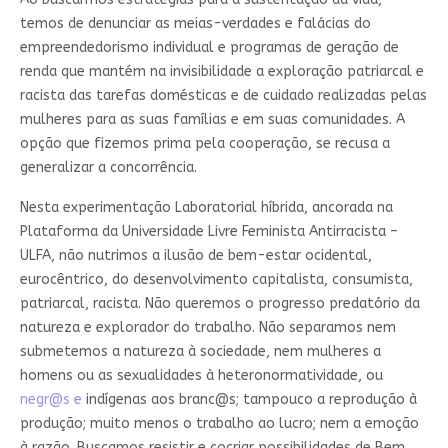
temos de denunciar as meias-verdades e falácias do
empreendedorismo individual e programas de geração de
renda que mantém na invisibilidade a exploração patriarcal e
racista das tarefas domésticas e de cuidado realizadas pelas
mulheres para as suas famílias e em suas comunidades. A
opção que fizemos prima pela cooperação, se recusa a
generalizar a concorrência.
Nesta experimentação Laboratorial híbrida, ancorada na
Plataforma da Universidade Livre Feminista Antirracista –
ULFA, não nutrimos a ilusão de bem-estar ocidental,
eurocêntrico, do desenvolvimento capitalista, consumista,
patriarcal, racista. Não queremos o progresso predatório da
natureza e explorador do trabalho. Não separamos nem
submetemos a natureza à sociedade, nem mulheres a
homens ou as sexualidades à heteronormatividade, ou
negr@s e
indígenas aos branc@s; tampouco a reprodução à
produção; muito menos o trabalho ao lucro; nem a emoção
à razão. Buscamos resistir e cocriar possibilidades de Bem