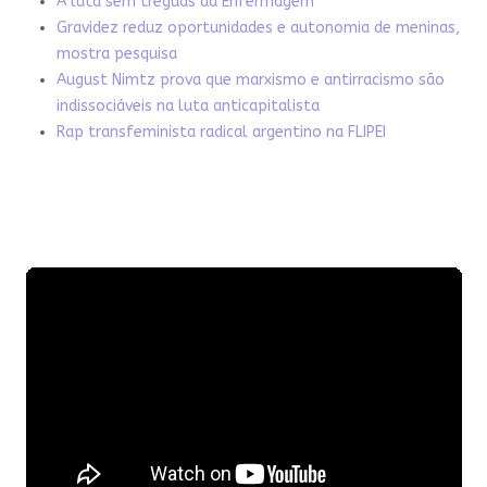
A luta sem tréguas da Enfermagem
Gravidez reduz oportunidades e autonomia de meninas,
mostra pesquisa
August Nimtz prova que marxismo e antirracismo são
indissociáveis na luta anticapitalista
Rap transfeminista radical argentino na FLIPEI