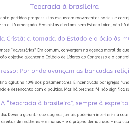
Teocracia à brasileira
nto partidos progressistas esquecem movimentos sociais e cortejam
ico está ameaçado. Feministas alertam: sem Estado laico, não há 
a Cristã: a tomada do Estado e o ódio às m
 antes “adversárias”. Em comum, convergem na agenda moral de que
ção objetiva alcançar o Colégio de Líderes do Congresso e o contro
resso: Por onde avançam as bancadas relig
ino aglutina 40% dos parlamentares. É incentivada por igrejas fun
ia e desencanto com a política. Mas há brechas: fé não significa
A “teocracia à brasileira”, sempre à espreita
édia. Deveria garantir que dogmas jamais poderiam interferir na cole
 direitos de mulheres e minorias – e à própria democracia – não ca