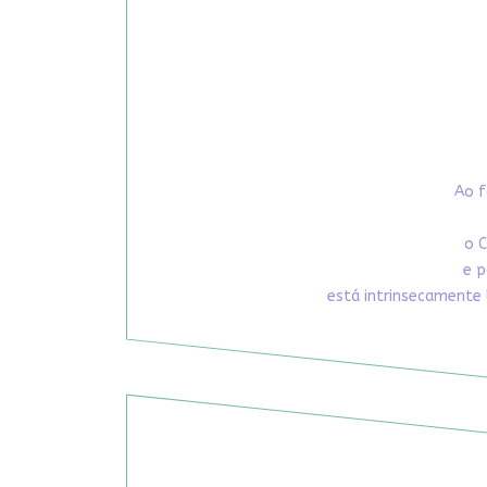
Ao f
o C
e p
está intrinsecamente 