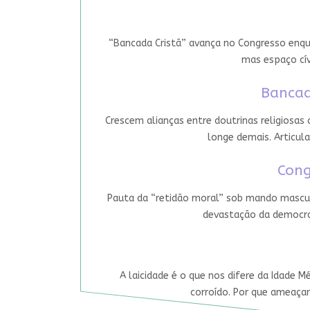
“Bancada Cristã” avança no Congresso enqua
mas espaço cív
Bancad
Crescem alianças entre doutrinas religiosas
longe demais. Articula
Cong
Pauta da “retidão moral” sob mando mascul
devastação da democrac
A laicidade é o que nos difere da Idade M
corroído. Por que ameaçar