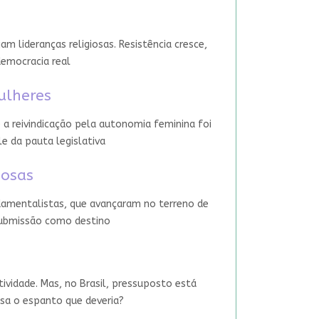
 lideranças religiosas. Resistência cresce,
democracia real
ulheres
 a reivindicação pela autonomia feminina foi
le da pauta legislativa
iosas
damentalistas, que avançaram no terreno de
 submissão como destino
tividade. Mas, no Brasil, pressuposto está
usa o espanto que deveria?