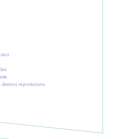
Laico
xões
dade
direitos reprodutivos.