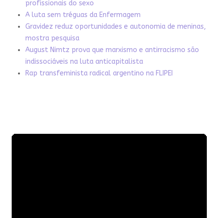
profissionais do sexo
A luta sem tréguas da Enfermagem
Gravidez reduz oportunidades e autonomia de meninas,
mostra pesquisa
August Nimtz prova que marxismo e antirracismo são
indissociáveis na luta anticapitalista
Rap transfeminista radical argentino na FLIPEI