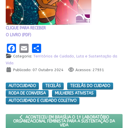
CLIQUE PARA RECEBER
O LIVRO (PDF)
Facebook
Email
Share
Categoria:
Territórios de Cuidado, Luta e Sustentação da
Vida
Publicado: 07 Outubro 2024
Acessos: 27931
AUTOCUIDADO
TECELÃS
TECELÃS DO CUIDADO
RODA DE CONVERSA
MULHERES ATIVISTAS
AUTOCUIDADO E CUIDADO COLETIVO
ARTIGO ANTERIOR: ACONTECEU EM BRASÍLIA O 1º LABORA
ACONTECEU EM BRASÍLIA O 1º LABORATÓRIO
ORGANIZACIONAL FEMINISTA PARA A SUSTENTAÇÃO DA
VIDA