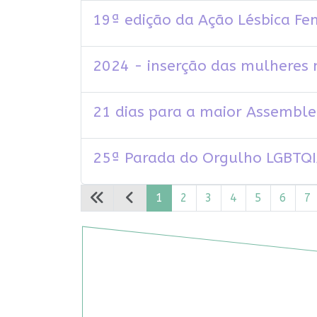
19ª edição da Ação Lésbica Fem
2024 - inserção das mulheres 
21 dias para a maior Assemble
25ª Parada do Orgulho LGBTQIA
1
2
3
4
5
6
7