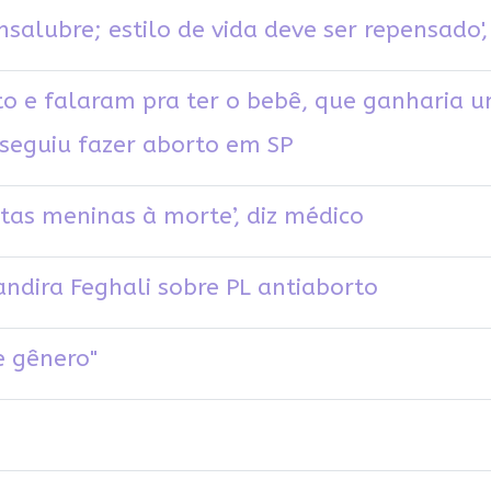
salubre; estilo de vida deve ser repensado', 
eto e falaram pra ter o bebê, que ganharia u
seguiu fazer aborto em SP
tas meninas à morte’, diz médico
andira Feghali sobre PL antiaborto
e gênero"