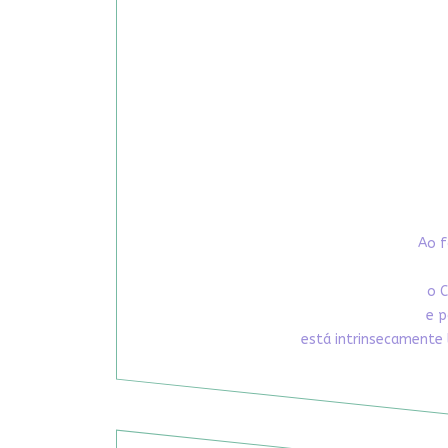
Ao f
o C
e p
está intrinsecamente 