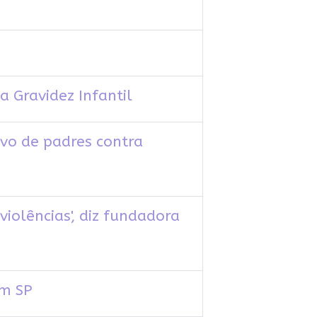
a Gravidez Infantil
ivo de padres contra
iolências', diz fundadora
em SP