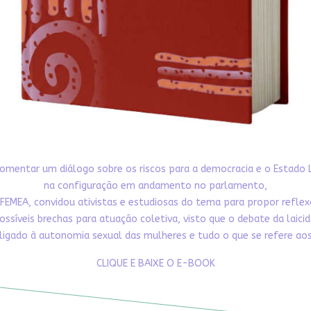
omentar um diálogo sobre os riscos para a democracia e o Estado 
na configuração em andamento no parlamento,
FEMEA, convidou ativistas e estudiosas do tema para propor refle
ossíveis brechas para atuação coletiva, visto que o debate da laici
ligado à autonomia sexual das mulheres e tudo o que se refere aos 
CLIQUE E BAIXE O E-BOOK