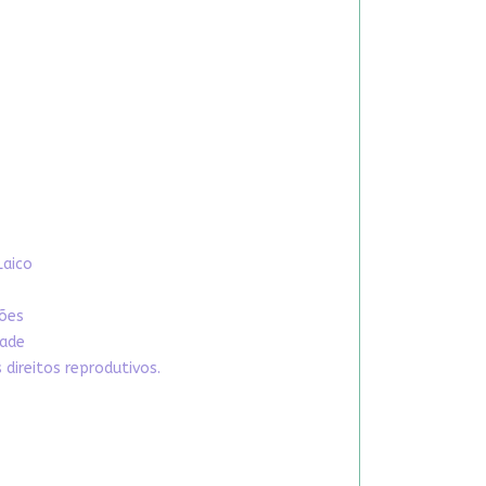
Laico
xões
dade
direitos reprodutivos.