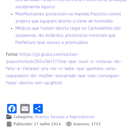
socialmente injusto'
Manifestantes protestam na Avenida Paulista contra
projeto que equipara aborto a crime de homicídio
Médicas que faziam aborto legal no Cachoeirinha são
suspensas, diz sindicato; protocolos mostram que
Prefeitura teve acesso a prontuários
fonte:
https://g1.globo.com/sp/sao-
paulo/noticia/2024/06/17/tive-que-ouvir-o-coracao-do-
feto-e-falaram-pra-ter-o-bebe-que-ganharia-uma-
laqueadura-diz-mulher-estuprada-que-nao-conseguiu-
fazer-aborto-em-sp.ghtml
Facebook
Email
Share
Categoria:
Direitos Sexuais e Reprodutivos
Publicado: 17 Junho 2024
Acessos: 1735