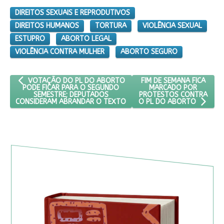
DIREITOS SEXUAIS E REPRODUTIVOS
DIREITOS HUMANOS
TORTURA
VIOLÊNCIA SEXUAL
ESTUPRO
ABORTO LEGAL
VIOLÊNCIA CONTRA MULHER
ABORTO SEGURO
ARTIGO ANTERIOR: VOTAÇÃO DO PL DO ABORTO PODE FICAR 
PRÓXIMO ARTIGO: FIM D
FIM DE SEMANA FICA
VOTAÇÃO DO PL DO ABORTO
MARCADO POR
PODE FICAR PARA O SEGUNDO
PROTESTOS CONTRA
SEMESTRE; DEPUTADOS
CONSIDERAM ABRANDAR O TEXTO
O PL DO ABORTO