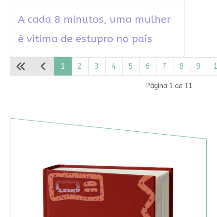
A cada 8 minutos, uma mulher
é vítima de estupro no país
1
2
3
4
5
6
7
8
9
Página 1 de 11