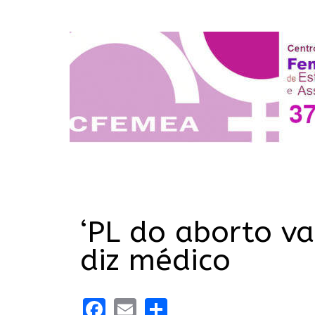
‘PL do aborto v
diz médico
Facebook
Email
Share