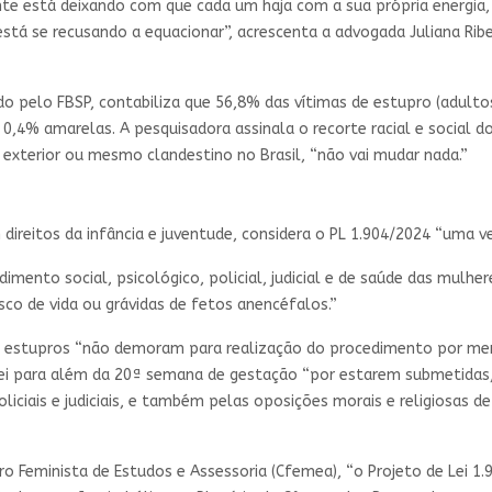
ente está deixando com que cada um haja com a sua própria energia,
está se recusando a equacionar”, acrescenta a advogada Juliana Rib
ado pelo FBSP, contabiliza que 56,8% das vítimas de estupro (adult
 0,4% amarelas. A pesquisadora assinala o recorte racial e social 
exterior ou mesmo clandestino no Brasil, “não vai mudar nada.”
direitos da infância e juventude, considera o PL 1.904/2024 “uma ver
dimento social, psicológico, policial, judicial e de saúde das mulh
co de vida ou grávidas de fetos anencéfalos.”
e estupros “não demoram para realização do procedimento por mer
ei para além da 20ª semana de gestação “por estarem submetidas,
liciais e judiciais, e também pelas oposições morais e religiosas de
tro Feminista de Estudos e Assessoria (Cfemea), “o Projeto de Lei 1