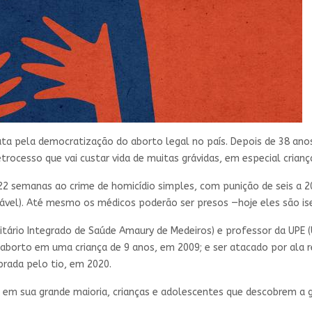
ta pela democratização do aborto legal no país. Depois de 38 anos
etrocesso que vai custar vida de muitas grávidas, em especial crian
22 semanas ao crime de homicídio simples, com punição de seis a 2
rável). Até mesmo os médicos poderão ser presos —hoje eles são is
itário Integrado de Saúde Amaury de Medeiros) e professor da UPE (
aborto em uma criança de 9 anos, em 2009; e ser atacado por ala re
prada pelo tio, em 2020.
nir, em sua grande maioria, crianças e adolescentes que descobrem a