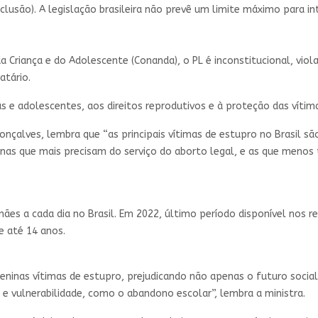
eclusão). A legislação brasileira não prevê um limite máximo para i
 Criança e do Adolescente (Conanda), o PL é inconstitucional, viol
atário.
s e adolescentes, aos direitos reprodutivos e à proteção das vítima
nçalves, lembra que “as principais vítimas de estupro no Brasil s
ninas que mais precisam do serviço do aborto legal, e as que menos
es a cada dia no Brasil. Em 2022, último período disponível nos r
e até 14 anos.
eninas vítimas de estupro, prejudicando não apenas o futuro soci
a e vulnerabilidade, como o abandono escolar”, lembra a ministra.