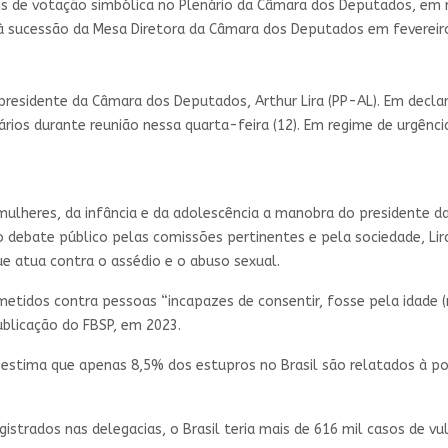
s de votação simbólica no Plenário da Câmara dos Deputados, em ra
 à sucessão da Mesa Diretora da Câmara dos Deputados em fevereir
 presidente da Câmara dos Deputados, Arthur Lira (PP-AL). Em decla
dários durante reunião nessa quarta-feira (12). Em regime de urgênc
mulheres, da infância e da adolescência a manobra do presidente d
 debate público pelas comissões pertinentes e pela sociedade, Lira 
ue atua contra o assédio e o abuso sexual.
etidos contra pessoas “incapazes de consentir, fosse pela idade 
publicação do FBSP, em 2023.
 estima que apenas 8,5% dos estupros no Brasil são relatados à polí
istrados nas delegacias, o Brasil teria mais de 616 mil casos de vu