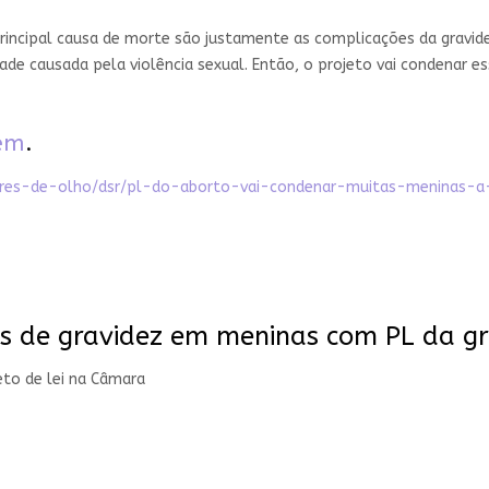
rincipal causa de morte são justamente as complicações da gravidez
dade causada pela violência sexual. Então, o projeto vai condenar 
gem
.
ulheres-de-olho/dsr/pl-do-aborto-vai-condenar-muitas-meninas-
s de gravidez em meninas com PL da gra
eto de lei na Câmara