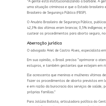
“A gente está institucionalizando a barbárie. A g
uma situação criminosa e que o Estado brasileiro 
Brasileiro de Segurança Pública (FBSP).
O Anuário Brasileiro de Segurança Pública, public
42,3% das vítimas eram brancas; 0,5% indígenas; e
custear os procedimentos para aborto seguro, no 
Aberração jurídica
O advogado Ariel de Castro Alves, especialista em 
Em sua opinião, o Brasil precisa “aprimorar o aten
estupros, e também gestantes que estejam em ris
Ele acrescenta que meninas e mulheres vítimas d
fazer os procedimentos de aborto previstos em l
e em razão da burocracia dos serviços de saúde, po
próprias famílias.”
Para Jolúzia Batista, articuladora política do Cen