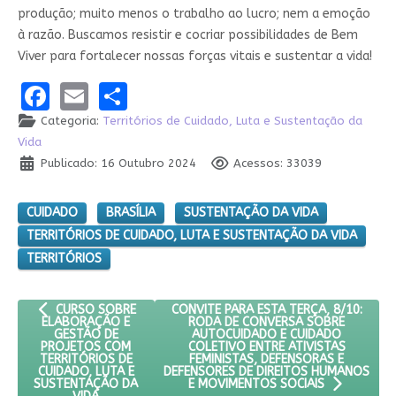
produção; muito menos o trabalho ao lucro; nem a emoção
à razão. Buscamos resistir e cocriar possibilidades de Bem
Viver para fortalecer nossas forças vitais e sustentar a vida!
Facebook
Email
Share
Categoria:
Territórios de Cuidado, Luta e Sustentação da
Vida
Publicado: 16 Outubro 2024
Acessos: 33039
CUIDADO
BRASÍLIA
SUSTENTAÇÃO DA VIDA
TERRITÓRIOS DE CUIDADO, LUTA E SUSTENTAÇÃO DA VIDA
TERRITÓRIOS
ARTIGO ANTERIOR: CURSO SOBRE ELABORAÇÃO E GESTÃO DE P
PRÓXIMO ARTIGO: CONVITE PARA ESTA 
CONVITE PARA ESTA TERÇA, 8/10:
CURSO SOBRE
RODA DE CONVERSA SOBRE
ELABORAÇÃO E
AUTOCUIDADO E CUIDADO
GESTÃO DE
COLETIVO ENTRE ATIVISTAS
PROJETOS COM
FEMINISTAS, DEFENSORAS E
TERRITÓRIOS DE
DEFENSORES DE DIREITOS HUMANOS
CUIDADO, LUTA E
SUSTENTAÇÃO DA
E MOVIMENTOS SOCIAIS