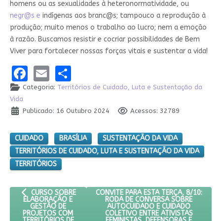
homens ou as sexualidades à heteronormatividade, ou
negr@s e
indígenas aos branc@s; tampouco a reprodução à
produção; muito menos o trabalho ao lucro; nem a emoção
à razão. Buscamos resistir e cocriar possibilidades de Bem
Viver para fortalecer nossas forças vitais e sustentar a vida!
Facebook
Email
Share
Categoria:
Territórios de Cuidado, Luta e Sustentação da
Vida
Publicado: 16 Outubro 2024
Acessos: 32789
CUIDADO
BRASÍLIA
SUSTENTAÇÃO DA VIDA
TERRITÓRIOS DE CUIDADO, LUTA E SUSTENTAÇÃO DA VIDA
TERRITÓRIOS
ARTIGO ANTERIOR: CURSO SOBRE ELABORAÇÃO E GESTÃO DE P
PRÓXIMO ARTIGO: CONVITE PARA ESTA 
CONVITE PARA ESTA TERÇA, 8/10:
CURSO SOBRE
RODA DE CONVERSA SOBRE
ELABORAÇÃO E
AUTOCUIDADO E CUIDADO
GESTÃO DE
COLETIVO ENTRE ATIVISTAS
PROJETOS COM
FEMINISTAS, DEFENSORAS E
TERRITÓRIOS DE