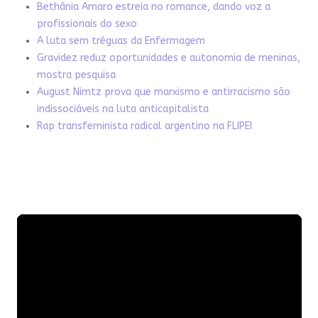
Bethânia Amaro estreia no romance, dando voz a
profissionais do sexo
A luta sem tréguas da Enfermagem
Gravidez reduz oportunidades e autonomia de meninas,
mostra pesquisa
August Nimtz prova que marxismo e antirracismo são
indissociáveis na luta anticapitalista
Rap transfeminista radical argentino na FLIPEI