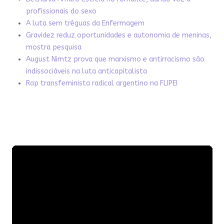
profissionais do sexo
A luta sem tréguas da Enfermagem
Gravidez reduz oportunidades e autonomia de meninas,
mostra pesquisa
August Nimtz prova que marxismo e antirracismo são
indissociáveis na luta anticapitalista
Rap transfeminista radical argentino na FLIPEI