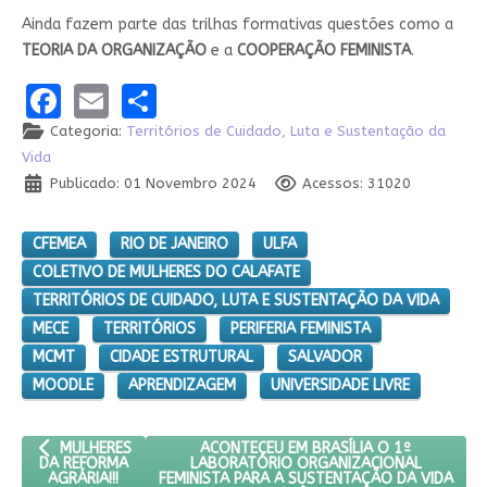
Ainda fazem parte das trilhas formativas questões como a
TEORIA DA ORGANIZAÇÃO
e a
COOPERAÇÃO FEMINISTA
.
Facebook
Email
Share
Categoria:
Territórios de Cuidado, Luta e Sustentação da
Vida
Publicado: 01 Novembro 2024
Acessos: 31020
CFEMEA
RIO DE JANEIRO
ULFA
COLETIVO DE MULHERES DO CALAFATE
TERRITÓRIOS DE CUIDADO, LUTA E SUSTENTAÇÃO DA VIDA
MECE
TERRITÓRIOS
PERIFERIA FEMINISTA
MCMT
CIDADE ESTRUTURAL
SALVADOR
MOODLE
APRENDIZAGEM
UNIVERSIDADE LIVRE
ARTIGO ANTERIOR: MULHERES DA REFORMA AGRÁRIA!!!
PRÓXIMO ARTIGO: ACONTECEU EM BRASÍ
ACONTECEU EM BRASÍLIA O 1º
MULHERES
LABORATÓRIO ORGANIZACIONAL
DA REFORMA
FEMINISTA PARA A SUSTENTAÇÃO DA VIDA
AGRÁRIA!!!