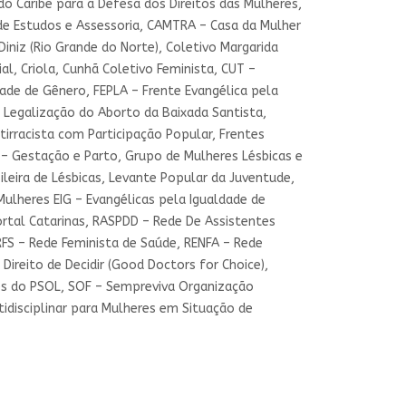
o Caribe para a Defesa dos Direitos das Mulheres,
a de Estudos e Assessoria, CAMTRA – Casa da Mulher
iniz (Rio Grande do Norte), Coletivo Margarida
al, Criola, Cunhã Coletivo Feminista, CUT –
dade de Gênero, FEPLA – Frente Evangélica pela
a Legalização do Aborto da Baixada Santista,
irracista com Participação Popular, Frentes
m – Gestação e Parto, Grupo de Mulheres Lésbicas e
sileira de Lésbicas, Levante Popular da Juventude,
ulheres EIG – Evangélicas pela Igualdade de
rtal Catarinas, RASPDD – Rede De Assistentes
FS – Rede Feminista de Saúde, RENFA – Rede
Direito de Decidir (Good Doctors for Choice),
res do PSOL, SOF – Sempreviva Organização
idisciplinar para Mulheres em Situação de