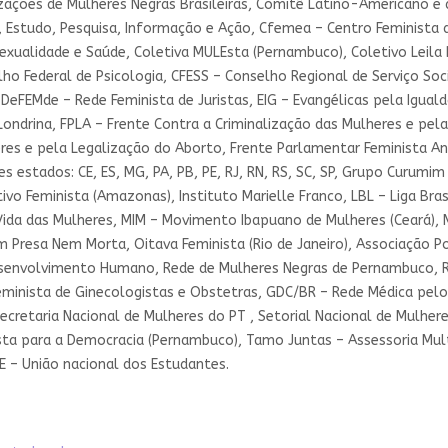
zações de Mulheres Negras Brasileiras, Comitê Latino-Americano e d
nia, Estudo, Pesquisa, Informação e Ação, Cfemea – Centro Feminist
exualidade e Saúde, Coletiva MULEsta (Pernambuco), Coletivo Leila D
lho Federal de Psicologia, CFESS – Conselho Regional de Serviço Soci
DeFEMde – Rede Feminista de Juristas, EIG – Evangélicas pela Igual
Londrina, FPLA – Frente Contra a Criminalização das Mulheres e pel
res e pela Legalização do Aborto, Frente Parlamentar Feminista Ant
s estados: CE, ES, MG, PA, PB, PE, RJ, RN, RS, SC, SP, Grupo Curumi
tivo Feminista (Amazonas), Instituto Marielle Franco, LBL – Liga Bra
ida das Mulheres, MIM – Movimento Ibapuano de Mulheres (Ceará), M
Presa Nem Morta, Oitava Feminista (Rio de Janeiro), Associação Po
 Desenvolvimento Humano, Rede de Mulheres Negras de Pernambuco, R
Feminista de Ginecologistas e Obstetras, GDC/BR – Rede Médica pelo 
cretaria Nacional de Mulheres do PT , Setorial Nacional de Mulhe
ista para a Democracia (Pernambuco), Tamo Juntas – Assessoria Mult
NE – União nacional dos Estudantes.