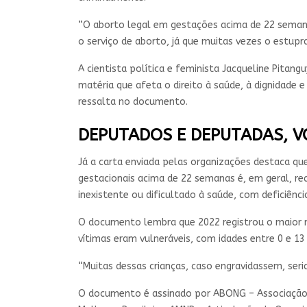
“O aborto legal em gestações acima de 22 semana
o serviço de aborto, já que muitas vezes o estupr
A cientista política e feminista Jacqueline Pitan
matéria que afeta o direito à saúde, à dignidade 
ressalta no documento.
DEPUTADOS E DEPUTADAS, V
Já a carta enviada pelas organizações destaca qu
gestacionais acima de 22 semanas é, em geral, r
inexistente ou dificultado à saúde, com deficiênci
O documento lembra que 2022 registrou o maior nú
vítimas eram vulneráveis, com idades entre 0 e 13
“Muitas dessas crianças, caso engravidassem, ser
O documento é assinado por ABONG – Associação Br