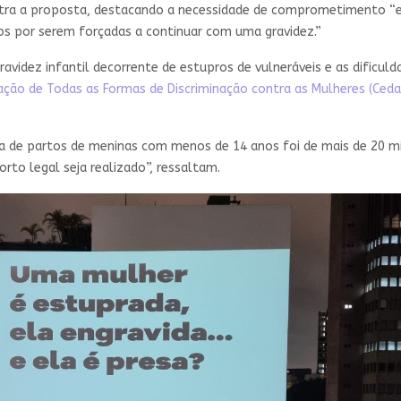
ra a proposta, destacando a necessidade de comprometimento “em
dos por serem forçadas a continuar com uma gravidez.”
avidez infantil decorrente de estupros de vulneráveis e as dificuld
ação de Todas as Formas de Discriminação contra as Mulheres (Ced
a de partos de meninas com menos de 14 anos foi de mais de 20 mi
rto legal seja realizado”, ressaltam.