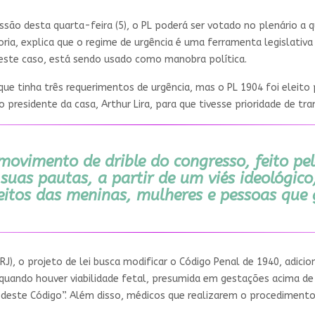
ssão desta quarta-feira (5), o PL poderá ser votado no plenário a 
ria, explica que o regime de urgência é uma ferramenta legislativa
neste caso, está sendo usado como manobra política.
ue tinha três requerimentos de urgência, mas o PL 1904 foi eleit
presidente da casa, Arthur Lira, para que tivesse prioridade de tr
ovimento de drible do congresso, feito pe
 suas pautas, a partir de um viés ideológico,
eitos das meninas, mulheres e pessoas que 
), o projeto de lei busca modificar o Código Penal de 1940, adicio
uando houver viabilidade fetal, presumida em gestações acima de
21 deste Código”. Além disso, médicos que realizarem o procedime