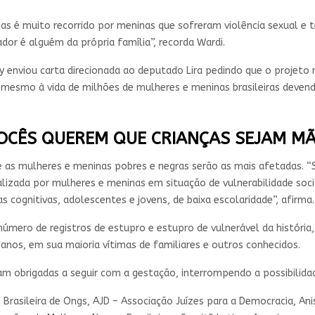
s é muito recorrido por meninas que sofreram violência sexual e 
ador é alguém da própria família”, recorda Wardi.
guy enviou carta direcionada ao deputado Lira pedindo que o projeto
e mesmo à vida de milhões de mulheres e meninas brasileiras deven
OCÊS QUEREM QUE CRIANÇAS SEJAM MÃ
e as mulheres e meninas pobres e negras serão as mais afetadas. 
ealizada por mulheres e meninas em situação de vulnerabilidade s
as cognitivas, adolescentes e jovens, de baixa escolaridade”, afirma.
mero de registros de estupro e estupro de vulnerável da história
 anos, em sua maioria vítimas de familiares e outros conhecidos.
iam obrigadas a seguir com a gestação, interrompendo a possibilida
asileira de Ongs, AJD – Associação Juízes para a Democracia, Anis 