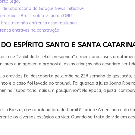
orto legal
r de laboratório do Google News Initiative
erem mães: Brasil sob revisão da ONU
brasileira não enfrenta essa realidade
frenta entraves na construção
 DO ESPÍRITO SANTO E SANTA CATARIN
ceito de “viabilidade fetal presumida” e menciona casos amplamen
ntares que apoiam a proposta, essas crianças não deveriam ter tido
cuja gravidez foi descoberta pela mãe na 22ª semana de gestação, 
nto e o caso foi levado ao tribunal. Foi quando a juíza Joana Ribe
a menina “suportaria mais um pouquinho?”. Na época, a juíza com
a Lia Bazzo, co-coordenadora do Comitê Latino-Americano e do Cari
rente os diversos estágios da vida. Quando se trata de vida em ges