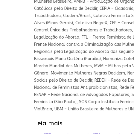
Mulheres Brasileira, AMNB – Articulação de Organi
Católicas pelo Direito de Decidir, CEPIA – Cidada
Trabalhadora, Cladem/Brasil, Coletivo Feminista S
Alves (Minas Gerais), Coletivo NegreX, CFP – Conse
Central Única das Trabalhadoras e Trabalhadores, 
Legalização do Aborto, FFL – Frente Feminista de 
Frente Nacional contra a Criminalização das Mulhe
Regionais pela Legalização do Aborto dos seguinte
Bissexuais Maria Quitéria (Paraíba), Humaniza Cole
Marcha Mundial das Mulheres, MVM – Milhas pela V
Gênero, Movimento Mulheres Negras Decidem, Nem 
Sociais pelo Direito de Decidir, REDEH – Rede de
Nacional de Feministas Antiproibicionistas, Rede 
RENAP – Rede Nacional de Advogados Populares, Se
Feminista (São Paulo), SOS Corpo Instituto Femin
Violência, UBM – União Brasileira de Mulheres e U
Leia mais