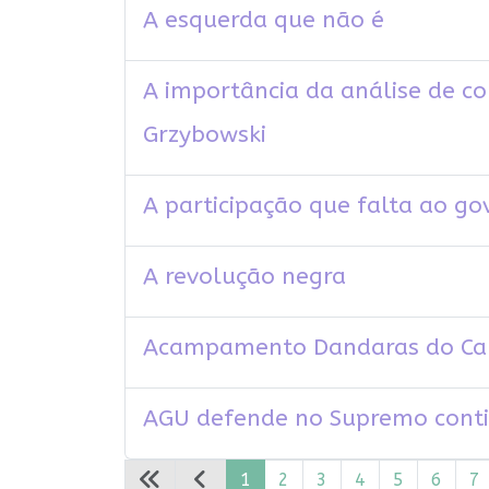
A esquerda que não é
A importância da análise de co
Grzybowski
A participação que falta ao go
A revolução negra
Acampamento Dandaras do Camp
AGU defende no Supremo contin
1
2
3
4
5
6
7