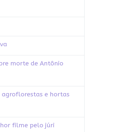
lva
obre morte de Antônio
 agroflorestas e hortas
or filme pelo júri