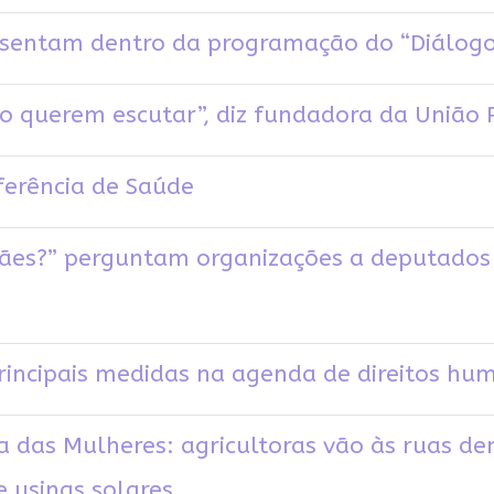
resentam dentro da programação do “Diálog
 querem escutar”, diz fundadora da União 
nferência de Saúde
ães?” perguntam organizações a deputados 
principais medidas na agenda de direitos hu
a das Mulheres: agricultoras vão às ruas de
e usinas solares