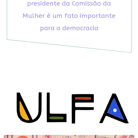
presidente da Comissão da
Mulher é um fato importante
para a democracia