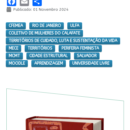
Facebook
Email
Share
Publicado: 01 Novembro 2024
CFEMEA
RIO DE JANEIRO
ULFA
COLETIVO DE MULHERES DO CALAFATE
TERRITÓRIOS DE CUIDADO, LUTA E SUSTENTAÇÃO DA VIDA
MECE
TERRITÓRIOS
PERIFERIA FEMINISTA
MCMT
CIDADE ESTRUTURAL
SALVADOR
MOODLE
APRENDIZAGEM
UNIVERSIDADE LIVRE