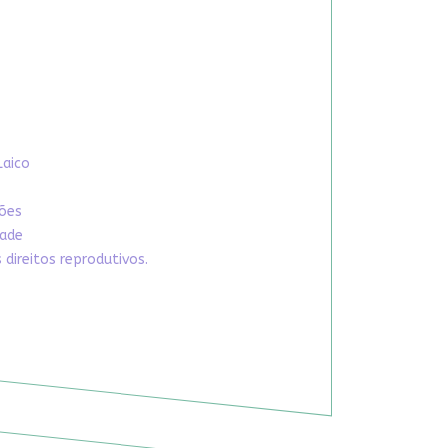
Laico
xões
dade
direitos reprodutivos.