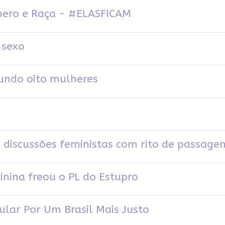
enero e Raça - #ELASFICAM
 sexo
gundo oito mulheres
z discussões feministas com rito de passage
inina freou o PL do Estupro
pular Por Um Brasil Mais Justo