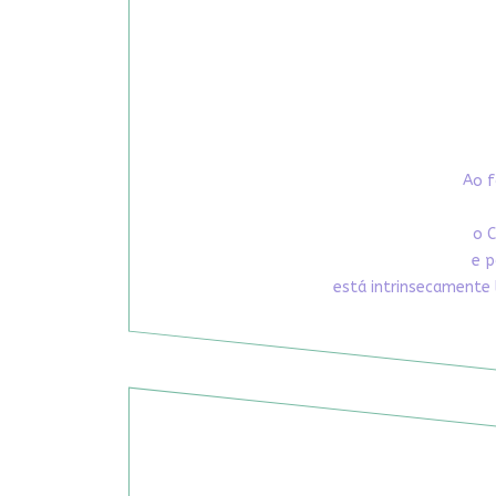
Ao f
o C
e p
está intrinsecamente 