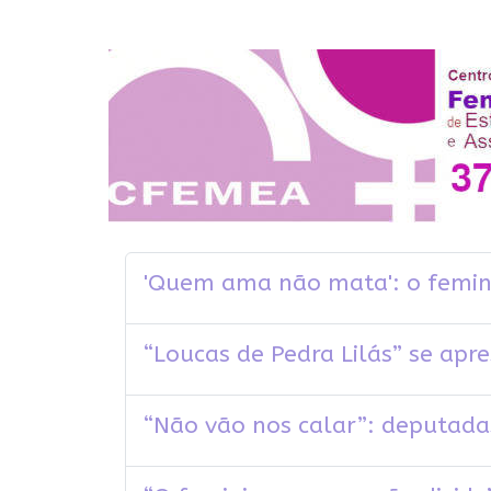
'Quem ama não mata': o femini
“Loucas de Pedra Lilás” se ap
“Não vão nos calar”: deputada