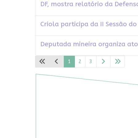
DF, mostra relatório da Defens
Criola participa da II Sessão
Deputada mineira organiza ato 
1
2
3