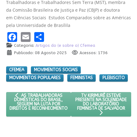
Trabalhadoras e Trabalhadores Sem Terra (MST), membra
da Comissão Brasileira de Justiça e Paz (CBJP) e doutora
em Ciências Sociais  Estudos Comparados sobre as Américas
pela Unniversidade de Brasílila
Facebook
Email
Share
Categoria:
Artigos do (e sobre o) Cfemea
Publicado: 08 Agosto 2025
Acessos: 1736
CFEMEA
MOVIMENTOS SOCIAIS
MOVIMENTOS POPULARES
FEMINISTAS
PLEBISCITO
ARTIGO ANTERIOR: AS TRABALHADORAS DOMÉSTICAS DO BRAS
PRÓXIMO ARTIGO: TV KIRIM
TV KIRIMURÊ ESTEVE
AS TRABALHADORAS
PRESENTE NA SOLENIDADE
DOMÉSTICAS DO BRASIL,
DO LABORATÓRIO
SEGUEM NA LUTA POR
FEMINISTA DE SALVADOR
DIREITOS E RECONHECIMENTO