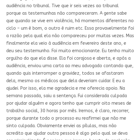
audiência no tribunal. Tive que ir seis vezes ao tribunal
porque as testemunhas não compareceram. A gente sabe
que quando se vive em violência, há momentos diferentes no
ciclo – um é bom, o outro é ruim etc. Essa provavelmente foi
a razão pela qual ela não compareceu por muitas vezes. Mas
finalmente ela veio à audiência em fevereiro deste ano, e
deu seu testemunho. Foi muito emocionante. Eu tenho muito
orgulho do que ela disse. Ela foi corajosa e aberta, e após a
audiência, enviou uma carta ao meu advogado contando que,
quando quis interromper a gravidez, todos se afastaram
dela, mesmo os médicos que dela deveriam cuidar. E eu a
ajudei. Por isso, ela me agradecia e me oferecia apoio. Na
semana passada, saiu a sentença. Fui considerada culpada
por ajudar alguém e agora tenho que cumprir oito meses de
trabalho social, 30 horas por mês. Iremos, é claro, recorrer,
porque durante todo o processo eu reafirmei que não me
sinto culpada. Obviamente enviei as pílulas, mas não
acredito que ajudar outra pessoa é algo pelo qual se deva