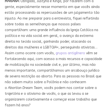
MARIANA:
Obrigada, Justyna e Kinga, por falarem com a
gente, especialmente nesse momento em que vocês ainda
estão processando as repercussões de um julgamento tão
injusto. Ao me preparar para a entrevista, fiquei refletindo
sobre todas as semelhanças que nossos países
compartilham: uma grande influência da Igreja Católica na
política e na vida social em geral, o avanço da extrema
direita no tecido social, ganhando poder, atacando os
direitos das mulheres e LGBTQIA+, perseguindo ativistas…
Assim como ocorre com vocês,
grupos antigênero
vêm se
fortalecendo aqui, com acesso a mais recursos e capacidade
de mobilização na sociedade civil e, por último, mas não
menos importante, compartilhamos um arcabouço jurídico
de severa restrição ao aborto. Para as pessoas no Brasil que
não sabem muito sobre a Polônia e não conhecem
o
Abortion Dream Team
, vocês podem nos contar sobre a
trajetória e o ativismo de vocês, o que as levou a se
organizarem coletivamente e começar esse trabalho que
fazem há anos?