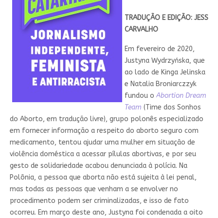
TRADUÇÃO E EDIÇÃO: JESS
CARVALHO
Em fevereiro de 2020,
Justyna Wydrzyńska, que
ao lado de Kinga Jelinska
e Natalia Broniarczzyk
fundou o
Abortion Dream
Team
(Time dos Sonhos
do Aborto, em tradução livre), grupo polonês especializado
em fornecer informação a respeito do aborto seguro com
medicamento, tentou ajudar uma mulher em situação de
violência doméstica a acessar pílulas abortivas, e por seu
gesto de solidariedade acabou denunciada à polícia. Na
Polônia, a pessoa que aborta não está sujeita à lei penal,
mas todas as pessoas que venham a se envolver no
procedimento podem ser criminalizadas, e isso de fato
ocorreu. Em março deste ano, Justyna foi condenada a oito