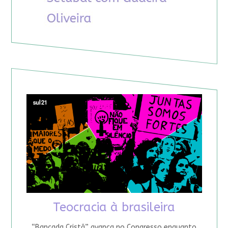
Teocracia à brasileira
“Bancada Cristã” avança no Congresso enquanto