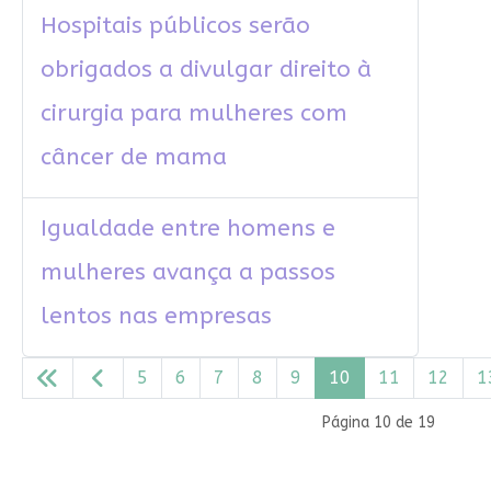
Hospitais públicos serão
obrigados a divulgar direito à
cirurgia para mulheres com
câncer de mama
Igualdade entre homens e
mulheres avança a passos
lentos nas empresas
5
6
7
8
9
10
11
12
1
Página 10 de 19