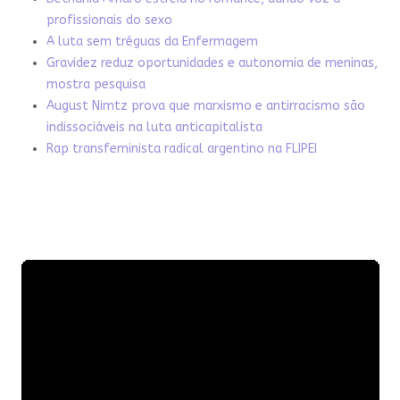
profissionais do sexo
A luta sem tréguas da Enfermagem
Gravidez reduz oportunidades e autonomia de meninas,
mostra pesquisa
August Nimtz prova que marxismo e antirracismo são
indissociáveis na luta anticapitalista
Rap transfeminista radical argentino na FLIPEI