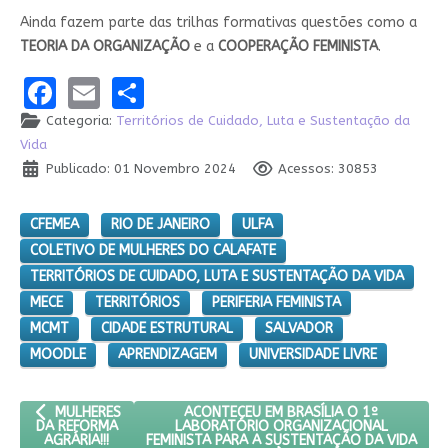
Ainda fazem parte das trilhas formativas questões como a
TEORIA DA ORGANIZAÇÃO
e a
COOPERAÇÃO FEMINISTA
.
Facebook
Email
Share
Categoria:
Territórios de Cuidado, Luta e Sustentação da
Vida
Publicado: 01 Novembro 2024
Acessos: 30853
CFEMEA
RIO DE JANEIRO
ULFA
COLETIVO DE MULHERES DO CALAFATE
TERRITÓRIOS DE CUIDADO, LUTA E SUSTENTAÇÃO DA VIDA
MECE
TERRITÓRIOS
PERIFERIA FEMINISTA
MCMT
CIDADE ESTRUTURAL
SALVADOR
MOODLE
APRENDIZAGEM
UNIVERSIDADE LIVRE
ARTIGO ANTERIOR: MULHERES DA REFORMA AGRÁRIA!!!
PRÓXIMO ARTIGO: ACONTECEU EM BRASÍ
ACONTECEU EM BRASÍLIA O 1º
MULHERES
LABORATÓRIO ORGANIZACIONAL
DA REFORMA
FEMINISTA PARA A SUSTENTAÇÃO DA VIDA
AGRÁRIA!!!