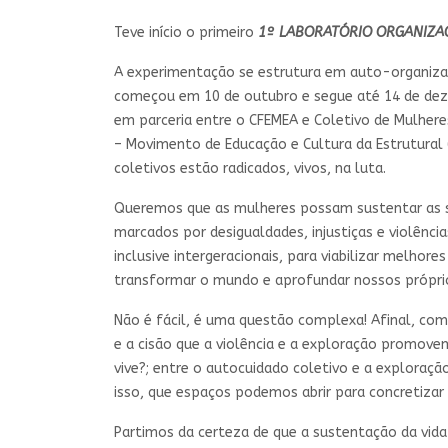
Teve início o primeiro
1º LABORATÓRIO ORGANIZAC
A experimentação se estrutura em auto-organizaçã
começou em 10 de outubro e segue até 14 de de
em parceria entre o CFEMEA e Coletivo de Mulheres
– Movimento de Educação e Cultura da Estrutural (B
coletivos estão radicados, vivos, na luta.
Queremos que as mulheres possam sustentar as su
marcados por desigualdades, injustiças e violênci
inclusive intergeracionais, para viabilizar melho
transformar o mundo e aprofundar nossos própri
Não é fácil, é uma questão complexa! Afinal, com
e a cisão que a violência e a exploração promove
vive?; entre o autocuidado coletivo e a exploração
isso, que espaços podemos abrir para concretizar 
Partimos da certeza de que a sustentação da vida 