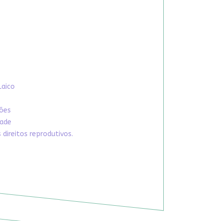
Laico
xões
dade
direitos reprodutivos.