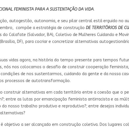
IONAL FEMINISTA PARA A SUSTENTAÇÃO DA VIDA
.
o, autogestão, autonomia, e seu pilar central está erguido no auto
zembro, compõe a estratégia de construção
DE TERRITÓRIOS DE C
 do Calafate (Salvador, BA), Coletivo de Mulheres Cuidando e Movime
rasília, DF), para cocriar e concretizar alternativas autogestionári
as vidas agora, na história do tempo presente para tempos futuro
as, nós nos colocamos o desafio de construir cooperação feminista,
res condições de nos sustentarmos, cuidando da gente e da nossa ca
os processos de autotransformação.
o construir alternativas em cada território entre a coesão que o 
m?; entre as lutas por emancipação feminista antirracista e as mú
 do nosso trabalho produtivo e reprodutivo?; entre desejos individu
alternativas?
é objetivo a ser alcançado em construção coletiva. Dos lugares col