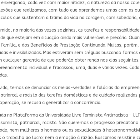
 enxergando, cada vez com maior nitidez, a natureza da nossa colet
lexões que realizamos, com tudo que aprendemos umas com as outr
ulos que sustentam a trama da vida na coragem, com sabedoria, afi
ido, na maioria das vezes sozinhas, as tarefas e responsabilidades
de que estejam em situação ainda mais vulnerável e precária. Qua
 Família, e dos Benefícios de Prestação Continuada. Muitas, porém
zadas e invisibilizadas. Mas estiveram sem tréguas buscando formas 
m qualquer garantia de que poderão obter renda nos dias seguintes.
preendimento individual e fracassou, uma, duas e várias vezes. Ca
das.
vida, temos de denunciar as meias-verdades e falácias do empreen
atriarcal e racista das tarefas domésticas e de cuidado realizadas
eração, se recusa a generalizar a concorrência.
da na Plataforma da Universidade Livre Feminista Antirracista – UL
nsumista, patriarcal, racista. Não queremos o progresso predatório
de, nem mulheres a homens ou as sexualidades à heteronormativ
trabalho ao lucro; nem a emoção à razão. Buscamos resistir e coc