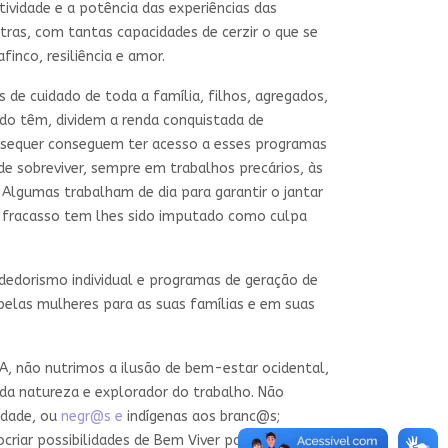
ividade e a potência das experiências das
as, com tantas capacidades de cerzir o que se
nco, resiliência e amor.
 de cuidado de toda a família, filhos, agregados,
ndo têm, dividem a renda conquistada de
, sequer conseguem ter acesso a esses programas
de sobreviver, sempre em trabalhos precários, às
 Algumas trabalham de dia para garantir o jantar
da fracasso tem lhes sido imputado como culpa
dedorismo individual e programas de geração de
 pelas mulheres para as suas famílias e em suas
FA, não nutrimos a ilusão de bem-estar ocidental,
 da natureza e explorador do trabalho. Não
idade, ou
negr@s e
indígenas aos branc@s;
riar possibilidades de Bem Viver para fortalecer