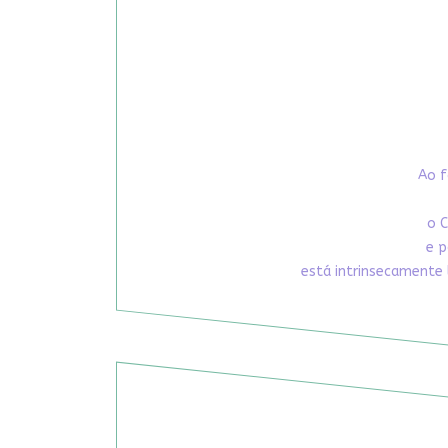
Ao f
o C
e p
está intrinsecamente 