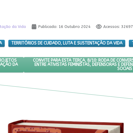
ntação da Vida
Publicado: 16 Outubro 2024
Acessos: 32697
A
TERRITÓRIOS DE CUIDADO, LUTA E SUSTENTAÇÃO DA VIDA
E GESTÃO DE PROJETOS COM TERRITÓRIOS DE CUIDADO, LUTA E SUS
PRÓXIMO ARTIGO: CONVITE PARA ESTA TERÇA, 8/1
CONVITE PARA ESTA TERÇA, 8/10: RODA DE CONVE
PROJETOS
ENTRE ATIVISTAS FEMINISTAS, DEFENSORAS E DEF
TAÇÃO DA
SOCIAIS