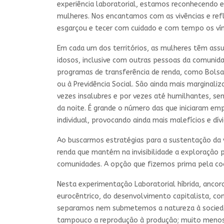
experiência laboratorial, estamos reconhecendo e
mulheres. Nos encantamos com as vivências e ref
esgarçou e tecer com cuidado e com tempo os vínc
Em cada um dos territórios, as mulheres têm assum
idosos, inclusive com outras pessoas da comunida
programas de transferência de renda, como Bolsa
ou à Previdência Social. São ainda mais marginali
vezes insalubres e por vezes até humilhantes, se
da noite. É grande o número das que iniciaram em
individual, provocando ainda mais malefícios e dívi
Ao buscarmos estratégias para a sustentação da 
renda que mantém na invisibilidade a exploração p
comunidades. A opção que fizemos prima pela coop
Nesta experimentação Laboratorial híbrida, ancora
eurocêntrico, do desenvolvimento capitalista, co
separamos nem submetemos a natureza à socieda
tampouco a reprodução à produção; muito menos o 