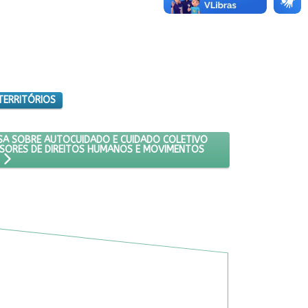
TERRITÓRIOS
TENTAÇÃO DA VIDA
0: RODA DE CONVERSA SOBRE AUTOCUIDADO E CUIDADO COLETIVO ENT
RSA SOBRE AUTOCUIDADO E CUIDADO COLETIVO
ENSORES DE DIREITOS HUMANOS E MOVIMENTOS