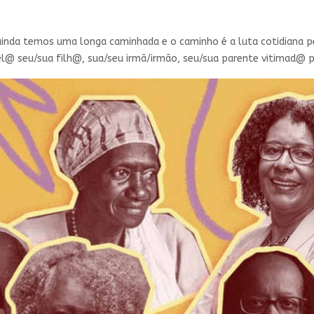
nda temos uma longa caminhada e o caminho é a luta cotidiana pe
l@ seu/sua filh@, sua/seu irmã/irmão, seu/sua parente vitimad@ pe