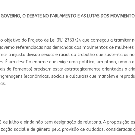
O GOVERNO, O DEBATE NO PARLAMENTO E AS LUTAS DOS MOVIMENTOS
é o objetivo do Projeto de Lei (PL) 2763/24 que começou a tramitar n
 governo referenciadas nas demandas dos movimentos de mulheres e
r a injusta divisão sexual e racial do trabalho que sustenta as n
s. É um desafio enorme que exige uma política, um plano, uma a aç
ciais de fomento) precisam estar estrategicamente orientados a criar
engrenagens (econômicas, sociais e culturais) que mantêm e reprod
as.
 de julho e ainda não tem designação de relatoria. A proposição est
ção social e de gênero pela provisão de cuidados, consideradas as