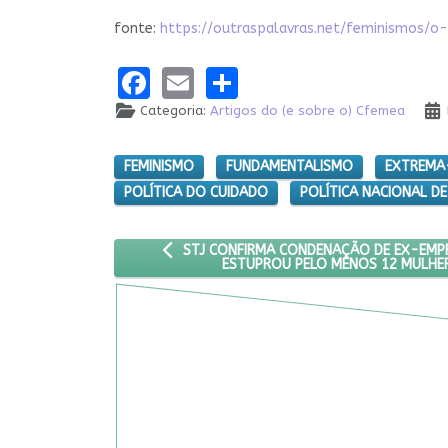
fonte:
https://outraspalavras.net/feminismos/o
Facebook
Email
Share
Categoria:
Artigos do (e sobre o) Cfemea
FEMINISMO
FUNDAMENTALISMO
EXTREMA-
POLÍTICA DO CUIDADO
POLÍTICA NACIONAL D
ARTIGO ANTERIOR: STJ CONFIRMA CONDENA
STJ CONFIRMA CONDENAÇÃO DE EX-EMP
ESTUPROU PELO MENOS 12 MULHE