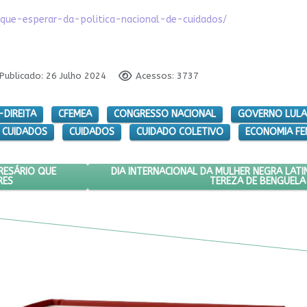
-que-esperar-da-politica-nacional-de-cuidados/
Publicado: 26 Julho 2024
Acessos: 3737
DIREITA
CFEMEA
CONGRESSO NACIONAL
GOVERNO LULA
E CUIDADOS
CUIDADOS
CUIDADO COLETIVO
ECONOMIA FE
ÇÃO DE EX-EMPRESÁRIO QUE ESTUPROU PELO MENOS 12 MULHERES
PRÓXIMO ARTIGO: DIA INTERNACIONAL DA M
DIA INTERNACIONAL DA MULHER NEGRA LATI
RESÁRIO QUE
RES
TEREZA DE BENGUELA