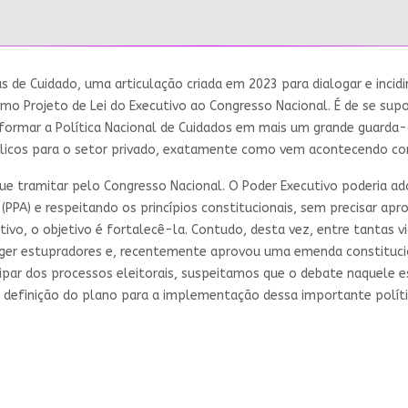
as de Cuidado, uma articulação criada em 2023 para dialogar e incidir
mo Projeto de Lei do Executivo ao Congresso Nacional. É de se su
sformar a Política Nacional de Cuidados em mais um grande guarda
blicos para o setor privado, exatamente como vem acontecendo co
ue tramitar pelo Congresso Nacional. O Poder Executivo poderia ad
(PPA) e respeitando os princípios constitucionais, sem precisar apr
ivo, o objetivo é fortalecê-la. Contudo, desta vez, entre tantas vi
teger estupradores e, recentemente aprovou uma emenda constitucio
ipar dos processos eleitorais, suspeitamos que o debate naquele es
 a definição do plano para a implementação dessa importante polít