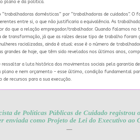
 plano e da política.
 “trabalhadoras domésticas” por “trabalhadoras de cuidados”. O f
erentes entre si, o que não justificaria a equivalência. As trabalh
r do que a relação empregador/trabalhador. Quando falamos no tr
ia de transformação, já que as raízes desse tipo de trabalho fora
mulheres racializadas, ainda é atual: esse é o número de trabalhad
as grandes de hoje, que têm sido revelados nos últimos anos, com
 ressaltar a luta histórica dos movimentos sociais pela garantia d
 há plano e nem orçamento – esse último, condição fundamental par
 de recursos para a sua execução.
sta de Políticas Públicas de Cuidado registrou o
er enviada como Projeto de Lei do Executivo ao 