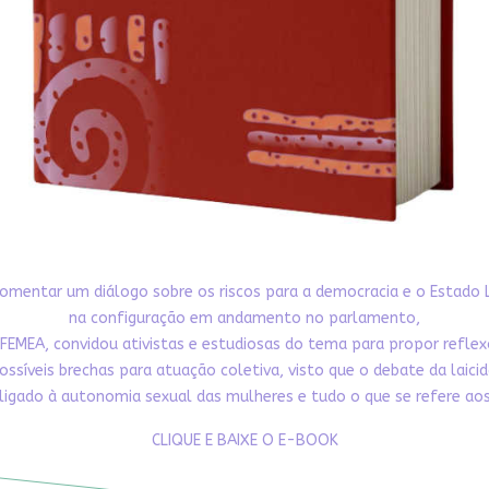
omentar um diálogo sobre os riscos para a democracia e o Estado 
na configuração em andamento no parlamento,
FEMEA, convidou ativistas e estudiosas do tema para propor refle
ossíveis brechas para atuação coletiva, visto que o debate da laici
ligado à autonomia sexual das mulheres e tudo o que se refere aos 
CLIQUE E BAIXE O E-BOOK