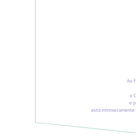
Ao f
o C
e p
está intrinsecamente 