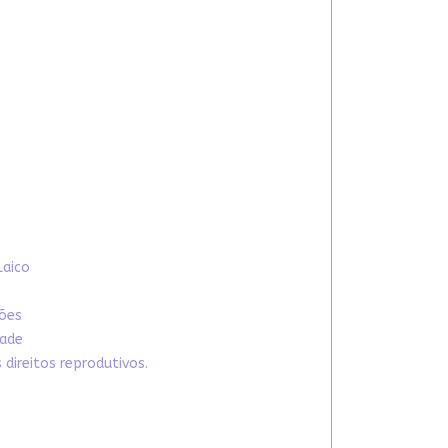
Laico
xões
dade
direitos reprodutivos.