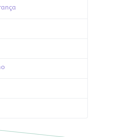
rança
ho