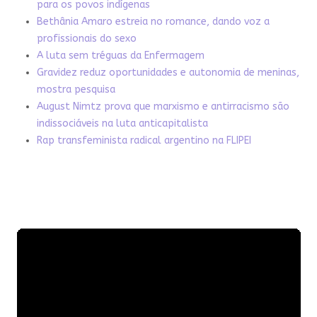
para os povos indígenas
Bethânia Amaro estreia no romance, dando voz a
profissionais do sexo
A luta sem tréguas da Enfermagem
Gravidez reduz oportunidades e autonomia de meninas,
mostra pesquisa
August Nimtz prova que marxismo e antirracismo são
indissociáveis na luta anticapitalista
Rap transfeminista radical argentino na FLIPEI