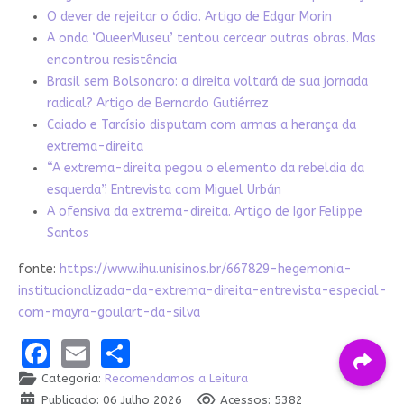
O dever de rejeitar o ódio. Artigo de Edgar Morin
A onda ‘QueerMuseu’ tentou cercear outras obras. Mas
encontrou resistência
Brasil sem Bolsonaro: a direita voltará de sua jornada
radical? Artigo de Bernardo Gutiérrez
Caiado e Tarcísio disputam com armas a herança da
extrema-direita
“A extrema-direita pegou o elemento da rebeldia da
esquerda”. Entrevista com Miguel Urbán
A ofensiva da extrema-direita. Artigo de Igor Felippe
Santos
fonte:
https://www.ihu.unisinos.br/667829-hegemonia-
institucionalizada-da-extrema-direita-entrevista-especial-
com-mayra-goulart-da-silva
Facebook
Email
Share
Categoria:
Recomendamos a Leitura
Publicado: 06 Julho 2026
Acessos: 5382