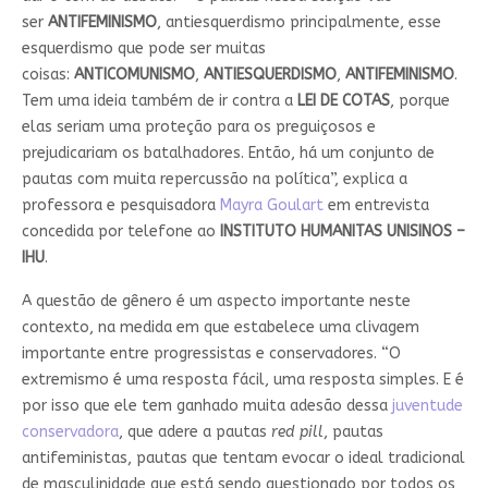
ser
ANTIFEMINISMO
, antiesquerdismo principalmente, esse
esquerdismo que pode ser muitas
coisas:
ANTICOMUNISMO
,
ANTIESQUERDISMO
,
ANTIFEMINISMO
.
Tem uma ideia também de ir contra a
LEI DE COTAS
, porque
elas seriam uma proteção para os preguiçosos e
prejudicariam os batalhadores. Então, há um conjunto de
pautas com muita repercussão na política”, explica a
professora e pesquisadora
Mayra Goulart
em entrevista
concedida por telefone ao
INSTITUTO HUMANITAS UNISINOS –
IHU
.
A questão de gênero é um aspecto importante neste
contexto, na medida em que estabelece uma clivagem
importante entre progressistas e conservadores. “O
extremismo é uma resposta fácil, uma resposta simples. E é
por isso que ele tem ganhado muita adesão dessa
juventude
conservadora
, que adere a pautas
red pill
, pautas
antifeministas, pautas que tentam evocar o ideal tradicional
de masculinidade que está sendo questionado por todos os