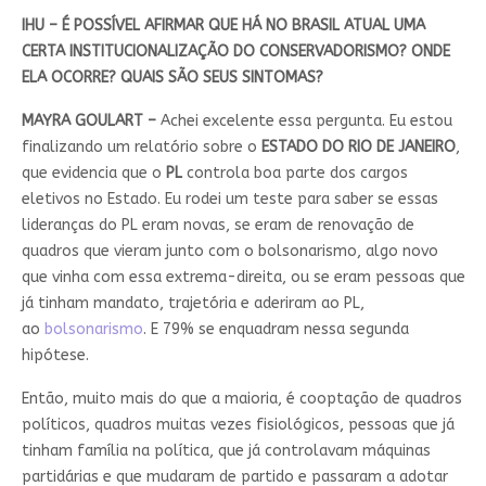
IHU – É POSSÍVEL AFIRMAR QUE HÁ NO BRASIL ATUAL UMA
CERTA INSTITUCIONALIZAÇÃO DO CONSERVADORISMO? ONDE
ELA OCORRE? QUAIS SÃO SEUS SINTOMAS?
MAYRA GOULART –
Achei excelente essa pergunta. Eu estou
finalizando um relatório sobre o
ESTADO DO RIO DE JANEIRO
,
que evidencia que o
PL
controla boa parte dos cargos
eletivos no Estado. Eu rodei um teste para saber se essas
lideranças do PL eram novas, se eram de renovação de
quadros que vieram junto com o bolsonarismo, algo novo
que vinha com essa extrema-direita, ou se eram pessoas que
já tinham mandato, trajetória e aderiram ao PL,
ao
bolsonarismo
. E 79% se enquadram nessa segunda
hipótese.
Então, muito mais do que a maioria, é cooptação de quadros
políticos, quadros muitas vezes fisiológicos, pessoas que já
tinham família na política, que já controlavam máquinas
partidárias e que mudaram de partido e passaram a adotar