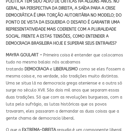
POLÍTICA TEM SIDO ALVO DE CRÍTICAS HÁ ALGUNS ANOS. NO
GERAL, NA PERSPECTIVA DA DIREITA, A SAÍDA PARA A CRISE
DEMOCRÁTICA É UMA TORÇÃO AUTORITÁRIA NO MODELO; DO
PONTO DE VISTA DA ESQUERDA O DESAFIO É GARANTIR UMA
REPRESENTATIVIDADE MAIS COERENTE COM A PLURALIDADE
SOCIAL. FRENTE A ESTAS TENSÕES, COMO ENTENDER A
DEMOCRACIA BRASILEIRA HOJE E SUPERAR SEUS ENTRAVES?
MAYRA GOULART –
Primeira coisa é entender que colocamos
tudo no mesmo balaio: nós acabamos
tratando
DEMOCRACIA
e
LIBERALISMO
como se eles fossem a
mesma coisa e, na verdade, são tradições muito distintas.
Uma se situa lá na democracia grega ateniense e a outra só
surge no século XVII. São dois mil anos que separam essas
duas tradições. Só que com as revoluções burguesas, com a
luta pelo sufrágio, as lutas históricas que os povos
travaram, eles passaram a demandar as duas coisas que a
gente chama de democracia liberal.
O que a
EXTREMA-DIREITA
repudia é um componente liberal