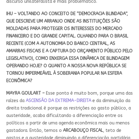
discurso unilateralista é mais problemático.
IHU – VOLTANDO AO CONCEITO DE “DEMOCRACIA BLINDADA”,
QUE DESCREVE UM ARRANJO ONDE AS INSTITUIÇÕES SÃO
MOLDADAS PARA PROTEGER OS INTERESSES DO MERCADO
FINANCEIRO E DO GRANDE CAPITAL. OLHANDO PARA O BRASIL
RECENTE (COM A AUTONOMIA DO BANCO CENTRAL, AS
AMARRAS FISCAIS E A CAPTURA DO ORÇAMENTO PÚBLICO PELO
LEGISLATIVO), COMO ENXERGA ESSA DINÂMICA DE BLINDAGEM
OPERANDO HOJE? O QUANTO A NOSSA NOVA REPÚBLICA SE
TORNOU IMPERMEÁVEL À SOBERANIA POPULAR NA ESFERA
ECONÔMICA?
MAYRA GOULART –
Esse ponto é muito bom, porque uma das
raízes da
ASCENSÃO DA EXTREMA-DIREITA
e da diminuição da
direita tradicional é porque as restrições ao gasto público, a
austeridade, acaba dificultando a diferenciação entre os
políticos a partir de uma agenda econômica mais ou menos
gastadora. Então, temos o
ARCABOUÇO FISCAL
, teto de
gastos e a austeridade diminuindo a diferenciação partidária