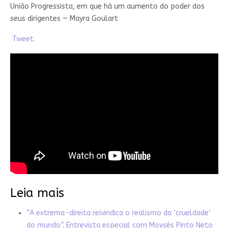
União Progressista, em que há um aumento do poder dos
seus dirigentes — Mayra Goulart
Tweet.
Leia mais
“A extrema-direita reivindica o realismo da ‘crueldade’
do mundo”. Entrevista especial com Moysés Pinto Neto