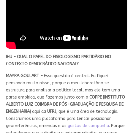
IHU – QUAL O PAPEL DO FISIOLOGISMO PARTIDÁRIO NO
CONTEXTO DEMOCRÁTICO NACIONAL?
MAYRA GOULART –
Essa questão é central. Eu fiquei
pensando muito nisso, porque o meu laboratório se
estrutura para analisar a política local, mas ele tem uma
parte empírica, que fazemos junto com a
COPPE
[
INSTITUTO
ALBERTO LUIZ COIMBRA DE PÓS-GRADUAÇÃO E PESQUISA DE
ENGENHARIA
] aqui da
UFRJ
, que é uma área de tecnologia.
Construímos uma plataforma para tentar posicionar
georreferências, emendas e os
gastos de campanha
. Porque
entendemos que a direita e a extrema-direita, que eram