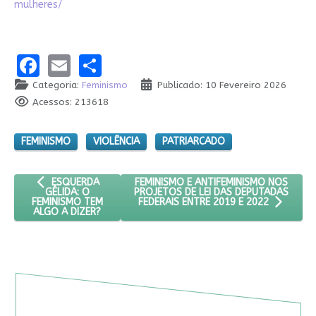
mulheres/
Facebook
Email
Share
Categoria:
Feminismo
Publicado: 10 Fevereiro 2026
Acessos: 213618
FEMINISMO
VIOLÊNCIA
PATRIARCADO
ARTIGO ANTERIOR: ESQUERDA GÉLIDA: O FEMINISMO TEM ALGO
PRÓXIMO ARTIGO: FEMINISMO E ANTIFE
FEMINISMO E ANTIFEMINISMO NOS
ESQUERDA
PROJETOS DE LEI DAS DEPUTADAS
GÉLIDA: O
FEMINISMO TEM
FEDERAIS ENTRE 2019 E 2022
ALGO A DIZER?