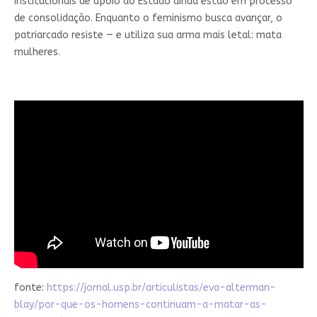
institucionais de apoio do Estado ainda estão em processo
de consolidação. Enquanto o feminismo busca avançar, o
patriarcado resiste — e utiliza sua arma mais letal: mata
mulheres.
fonte:
https://jornal.usp.br/articulistas/eva-alterman-
blay/por-que-os-homens-continuam-a-matar-as-