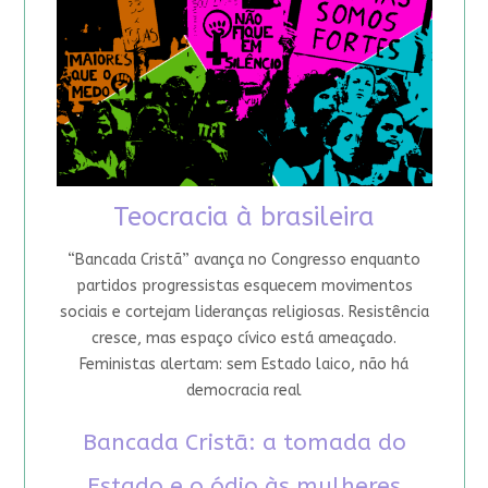
Teocracia à brasileira
“Bancada Cristã” avança no Congresso enquanto
partidos progressistas esquecem movimentos
sociais e cortejam lideranças religiosas. Resistência
cresce, mas espaço cívico está ameaçado.
Feministas alertam: sem Estado laico, não há
democracia real
Bancada Cristã: a tomada do
Estado e o ódio às mulheres