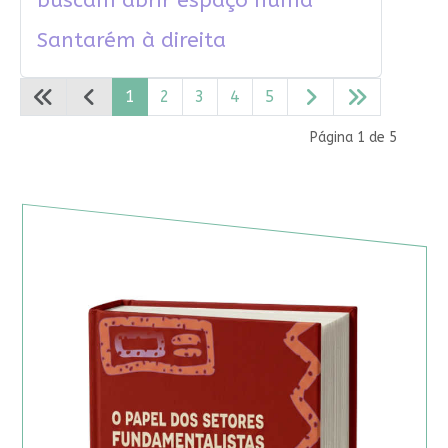
buscam abrir espaço numa
Santarém à direita
1
2
3
4
5
Página 1 de 5