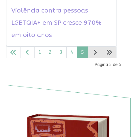
Violência contra pessoas
LGBTQIA+ em SP cresce 970%
em oito anos
1
2
3
4
5
Página 5 de 5