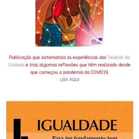
Publicação que sistematiza as experiências das
Tecelãs do
Cuidado
e traz algumas reflexões que têm realizado desde
que começou a pandemia da COVID19.
LEIA AQUI