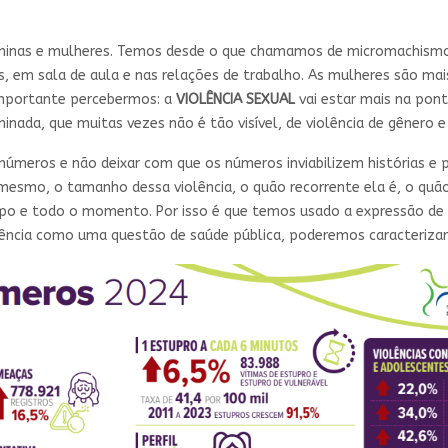
eninas e mulheres. Temos desde o que chamamos de micromachismos
es, em sala de aula e nas relações de trabalho. As mulheres são ma
 importante percebermos: a
VIOLÊNCIA SEXUAL
vai estar mais na pon
inada, que muitas vezes não é tão visível, de violência de gênero 
úmeros e não deixar com que os números inviabilizem histórias e 
 mesmo, o tamanho dessa violência, o quão recorrente ela é, o quã
po e todo o momento. Por isso é que temos usado a expressão de
lência como uma questão de saúde pública, poderemos caracterizar 