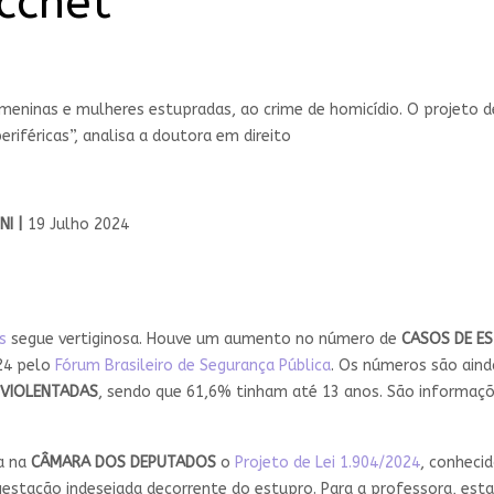
cchet
meninas e mulheres estupradas, ao crime de homicídio. O projeto de
riféricas”, analisa a doutora em direito
NI |
19 Julho 2024
s
segue vertiginosa. Houve um aumento no número de
CASOS DE E
24 pelo
Fórum Brasileiro de Segurança Pública
. Os números são aind
 VIOLENTADAS
, sendo que 61,6% tinham até 13 anos. São informa
a na
CÂMARA DOS DEPUTADOS
o
Projeto de Lei 1.904/2024
, conhec
gestação indesejada decorrente do estupro. Para a professora, es