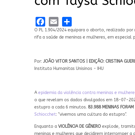
com Taysa Schio
Facebook
Email
Share
O PL 1.904/2024 equipara o aborto, realizado por 
rifa a saúde de meninas e mulheres, em especial pe
Por:
JOÃO VITOR SANTOS | EDIÇÃO: CRISTINA GUERI
Instituto Humanitas Unisinos - IHU
A
epidemia da violência contra meninas e mulhere
o que revelam os dados divulgados em 18-07-20
estupro a cada 6 minutos.
83.988 MENINAS FORAM
Schiocchet
: "vivemos uma cultura do estupro".
Enquanto a
VIOLÊNCIA DE GÊNERO
explode, tramit
meninas e mulheres que decidirem interromper a 