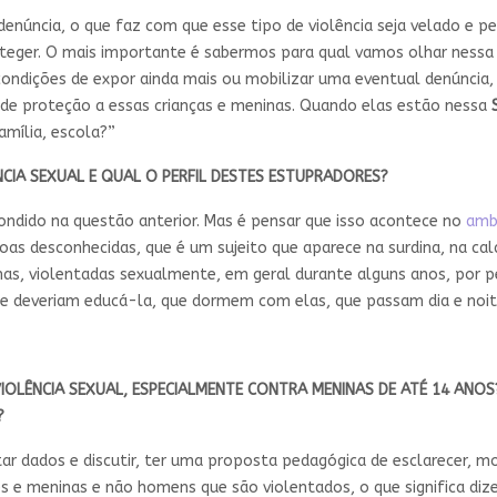
denúncia, o que faz com que esse tipo de violência seja velado e p
er. O mais importante é sabermos para qual vamos olhar nessa his
condições de expor ainda mais ou mobilizar uma eventual denúncia
a de proteção a essas crianças e meninas. Quando elas estão nessa
mília, escola?”
NCIA SEXUAL E QUAL O PERFIL DESTES ESTUPRADORES?
pondido na questão anterior. Mas é pensar que isso acontece no
ambi
s desconhecidas, que é um sujeito que aparece na surdina, na cal
as, violentadas sexualmente, em geral durante alguns anos, por pe
e deveriam educá-la, que dormem com elas, que passam dia e noit
VIOLÊNCIA SEXUAL, ESPECIALMENTE CONTRA MENINAS DE ATÉ 14 ANO
?
 dados e discutir, ter uma proposta pedagógica de esclarecer, mos
es e meninas e não homens que são violentados, o que significa diz