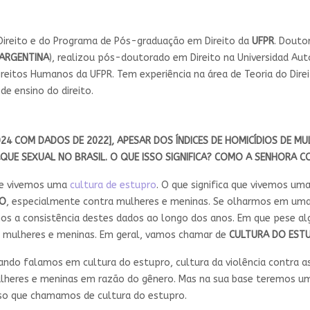
Direito e do Programa de Pós-graduação em Direito da
UFPR
. Douto
ARGENTINA
), realizou pós-doutorado em Direito na Universidad Au
 Direitos Humanos da UFPR. Tem experiência na área de Teoria do Dir
e ensino do direito.
24 COM DADOS DE 2022], APESAR DOS ÍNDICES DE HOMICÍDIOS DE M
QUE SEXUAL NO BRASIL. O QUE ISSO SIGNIFICA? COMO A SENHORA C
e vivemos uma
cultura de estupro
. O que significa que vivemos um
RO
, especialmente contra mulheres e meninas. Se olharmos em um
mos a consistência destes dados ao longo dos anos. Em que pese a
a mulheres e meninas. Em geral, vamos chamar de
CULTURA DO EST
ndo falamos em cultura do estupro, cultura da violência contra 
 mulheres e meninas em razão do gênero. Mas na sua base teremos 
so que chamamos de cultura do estupro.