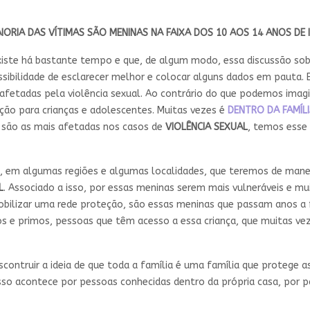
AIORIA DAS VÍTIMAS SÃO MENINAS NA FAIXA DOS 10 AOS 14 ANOS DE 
ste há bastante tempo e que, de algum modo, essa discussão so
possibilidade de esclarecer melhor e colocar alguns dados em pauta
afetadas pela violência sexual. Ao contrário do que podemos imagi
eção para crianças e adolescentes. Muitas vezes é
DENTRO DA FAMÍL
 são as mais afetadas nos casos de
VIOLÊNCIA SEXUAL
, temos esse
, em algumas regiões e algumas localidades, que teremos de mane
L
. Associado a isso, por essas meninas serem mais vulneráveis e 
obilizar uma rede proteção, são essas meninas que passam anos a 
inhos e primos, pessoas que têm acesso a essa criança, que muitas 
contruir a ideia de que toda a família é uma família que protege a
 isso acontece por pessoas conhecidas dentro da própria casa, por 