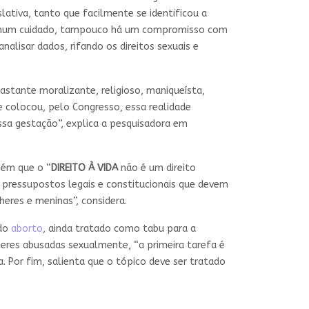
lativa, tanto que facilmente se identificou a
enhum cuidado, tampouco há um compromisso com
nalisar dados, rifando os direitos sexuais e
“bastante moralizante, religioso, maniqueísta,
colocou, pelo Congresso, essa realidade
ssa gestação”, explica a pesquisadora em
bém que o “
DIREITO À VIDA
não é um direito
 e pressupostos legais e constitucionais que devem
heres e meninas”, considera.
 do
aborto
, ainda tratado como tabu para a
heres abusadas sexualmente, “a primeira tarefa é
 Por fim, salienta que o tópico deve ser tratado