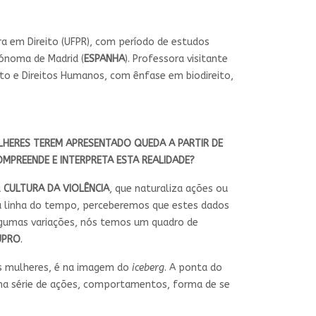
ra em Direito (UFPR), com período de estudos
tónoma de Madrid (
ESPANHA
). Professora visitante
eito e Direitos Humanos, com ênfase em biodireito,
ULHERES TEREM APRESENTADO QUEDA A PARTIR DE
OMPREENDE E INTERPRETA ESTA REALIDADE?
a
CULTURA DA VIOLÊNCIA
, que naturaliza ações ou
a linha do tempo, perceberemos que estes dados
lgumas variações, nós temos um quadro de
UPRO
.
as mulheres, é na imagem do
iceberg
. A ponta do
uma série de ações, comportamentos, forma de se