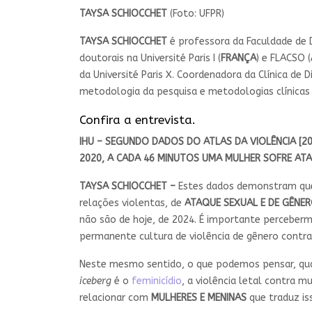
TAYSA SCHIOCCHET
(Foto: UFPR)
TAYSA SCHIOCCHET
é professora da Faculdade de 
doutorais na Université Paris I (
FRANÇA
) e FLACSO (
da Université Paris X. Coordenadora da Clínica de
metodologia da pesquisa e metodologias clínicas d
Confira a entrevista.
IHU – SEGUNDO DADOS DO ATLAS DA VIOLÊNCIA [20
2020, A CADA 46 MINUTOS UMA MULHER SOFRE ATA
TAYSA SCHIOCCHET –
Estes dados demonstram qu
relações violentas, de
ATAQUE SEXUAL E DE GÊNE
não são de hoje, de 2024. É importante perceber
permanente cultura de violência de gênero contr
Neste mesmo sentido, o que podemos pensar, qua
iceberg
é o
feminicídio
, a violência letal contra
relacionar com
MULHERES E MENINAS
que traduz is