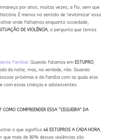
ermaneça por anos, muitas vezes, a fio, sem que
tória. É menos no sentido de 'revitimizar' essa
, olhar onde falhamos enquanto sociedade,
SITUAÇÃO DE VIOLÊNCIA
, a pergunta que temos
ente familiar
. Quando falamos em
ESTUPRO
,
ada da noite, mas, na verdade, não. Quando
ssoas próximas e da família com as quais elas
e com essas crianças e adolescentes.
S? COMO COMPREENDER ESSA “CEGUEIRA” DA
trar o que significa
46 ESTUPROS A CADA HORA
,
er que mais de 80% dessas violências são