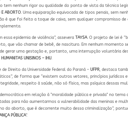
 tem nenhum rigor ou qualidade do ponto de vista da técnica legis
O E ABORTO
. Uma equiparação equivocada de tipos penais, sem n
são é que foi feito a toque de caixa, sem qualquer compromisso de a
omplementa.
 essa epidemia de violência”, assevera
TAYSA
. O projeto de lei é 
to, que vão chamar de bebê, de nascituro. Em nenhum momento se 
ode gerar uma gestação e, portanto, uma interrupção voluntária de
 HUMANITAS UNISINOS – IHU
.
e de Direito da Universidade Federal do Paraná –
UFPR
, destaca tam
ticos”, de forma que “existem outros vetores, princípios jurídicos
egridade, respeito à saúde, não só física, mas psíquica dessas mul
e democrática em relação à "moralidade pública e privada" no tema
dotadas para não aumentarmos a vulnerabilidade das meninas e mul
o do aborto, que é decorrente muito dessa criminalização”, pontua.
ANÇA PÚBLICA
".