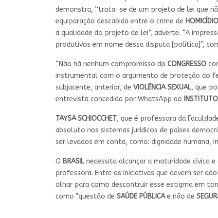
demonstra, “trata-se de um projeto de lei que não
equiparação descabida entre o crime de
HOMICÍDI
a qualidade do projeto de lei”, adverte. “A impres
produtivos em nome dessa disputa [política]”, c
“Não há nenhum compromisso do
CONGRESSO
com
instrumental com o argumento de proteção do fe
subjacente, anterior, de
VIOLÊNCIA SEXUAL
, que p
entrevista concedida por WhatsApp ao
INSTITUTO
TAYSA SCHIOCCHET
, que é professora da Faculdad
absoluto nos sistemas jurídicos de países democrá
ser levados em conta, como: dignidade humana, int
O
BRASIL
necessita alcançar a maturidade cívica 
professora. Entre as iniciativas que devem ser a
olhar para como descontruir esse estigma em torn
como "questão de
SAÚDE PÚBLICA
e não de
SEGUR