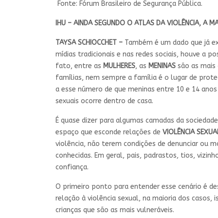
Fonte: Fórum Brasileiro de Segurança Pública.
IHU – AINDA SEGUNDO O ATLAS DA VIOLÊNCIA, A M
TAYSA SCHIOCCHET –
Também é um dado que já exi
mídias tradicionais e nas redes sociais, houve a 
fato, entre as
MULHERES
, as
MENINAS
são as mais 
famílias, nem sempre a família é o lugar de prot
a esse número de que meninas entre 10 e 14 anos
sexuais ocorre dentro de casa.
É quase dizer para algumas camadas da sociedade
espaço que esconde relações de
VIOLÊNCIA SEXUA
violência, não terem condições de denunciar ou m
conhecidas. Em geral, pais, padrastos, tios, viz
confiança.
O primeiro ponto para entender esse cenário é des
relação à violência sexual, na maioria dos casos,
crianças que são as mais vulneráveis.