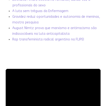
profissionais do sexo
A luta sem tréguas da Enfermagem
Gravidez reduz oportunidades e autonomia de meninas,
mostra pesquisa
August Nimtz prova que marxismo e antirracismo são
indissociáveis na luta anticapitalista
Rap transfeminista radical argentino na FLIPEI