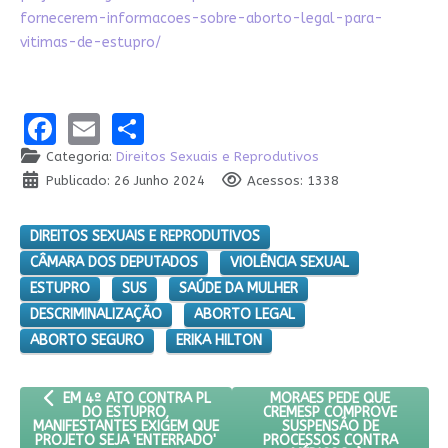
fornecerem-informacoes-sobre-aborto-legal-para-
vitimas-de-estupro/
Facebook
Email
Share
Categoria:
Direitos Sexuais e Reprodutivos
Publicado: 26 Junho 2024
Acessos: 1338
DIREITOS SEXUAIS E REPRODUTIVOS
CÂMARA DOS DEPUTADOS
VIOLÊNCIA SEXUAL
ESTUPRO
SUS
SAÚDE DA MULHER
DESCRIMINALIZAÇÃO
ABORTO LEGAL
ABORTO SEGURO
ERIKA HILTON
ARTIGO ANTERIOR: EM 4º ATO CONTRA PL DO ESTUPRO, MANIF
PRÓXIMO ARTIGO: MORAES
MORAES PEDE QUE
EM 4º ATO CONTRA PL
CREMESP COMPROVE
DO ESTUPRO,
SUSPENSÃO DE
MANIFESTANTES EXIGEM QUE
PROCESSOS CONTRA
PROJETO SEJA 'ENTERRADO'