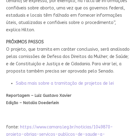
cenário] se expressa, por exemplo, na falta de informações
confiáveis sobre aborto, uma vez que os governos federal,
estaduais e locais têm falhado em fornecer informações
úteis, atualizadas e confiáveis sobre o procedimento”,
explica Hilton.
PRÓXIMOS PASSOS
O projeto, que tramita em
caráter conclusivo
, será analisado
pelas comissões de Defesa dos Direitos da Mulher; de Saúde;
e de Constituição e Justiça e de Cidadania. Para virar lei, a
proposta também precisa ser aprovada pelo Senado.
Saiba mais sobre a tramitação de projetos de lei
Reportagem – Luiz Gustavo Xavier
Edição – Natalia Doederlein
fonte:
https://www.camara.leg.br/noticias/1049870-
projeto-obriga-servicos-publicos-de-saude-a-