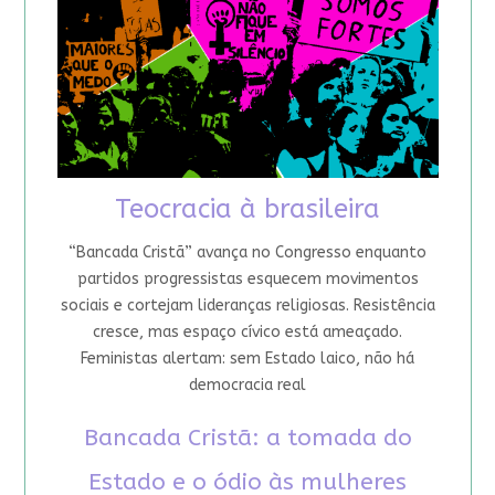
Teocracia à brasileira
“Bancada Cristã” avança no Congresso enquanto
partidos progressistas esquecem movimentos
sociais e cortejam lideranças religiosas. Resistência
cresce, mas espaço cívico está ameaçado.
Feministas alertam: sem Estado laico, não há
democracia real
Bancada Cristã: a tomada do
Estado e o ódio às mulheres