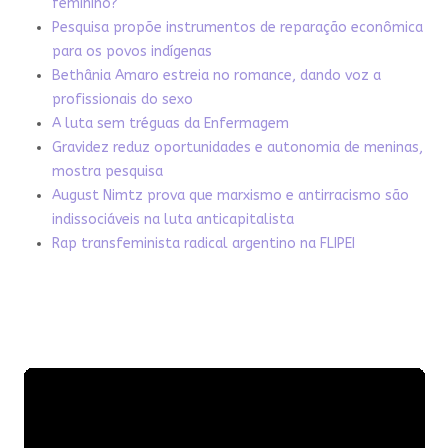
feminino?
Pesquisa propõe instrumentos de reparação econômica
para os povos indígenas
Bethânia Amaro estreia no romance, dando voz a
profissionais do sexo
A luta sem tréguas da Enfermagem
Gravidez reduz oportunidades e autonomia de meninas,
mostra pesquisa
August Nimtz prova que marxismo e antirracismo são
indissociáveis na luta anticapitalista
Rap transfeminista radical argentino na FLIPEI