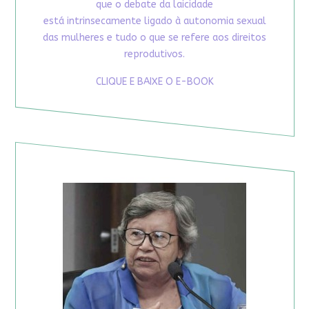
que o debate da laicidade
está intrinsecamente ligado à autonomia sexual
das mulheres e tudo o que se refere aos direitos
reprodutivos.
CLIQUE E BAIXE O E-BOOK