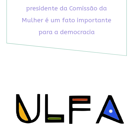
presidente da Comissão da
Mulher é um fato importante
para a democracia