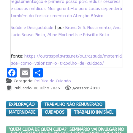
regulamentação é primeiro passo para reduzir cesáreas
e abusos médicos. Mas garanti-la para todas dependerá
também do fortalecimento da Atenção Básica
Saúde e Desigualdade
| por
Bruna G. S. Nascimento, Ana
Lucia Sousa Pinto, Aline Martinells e Priscilla Brito
fonte:
https://outraspalavras.net/outrasaude/maternid
ade-como-valorizar-o-trabalho-de-cuidado/
Facebook
Email
Share
Categoria:
Política do Cuidado
Publicado: 08 Julho 2026
Acessos: 4818
EXPLORAÇÃO
TRABALHO NÃO REMUNERADO
MATERNIDADE
CUIDADOS
TRABALHO INVISÍVEL
PRÓXIMO ARTIGO: 'QUEM CUIDA DE QUEM CUIDA?': SEMINÁRIO V
'QUEM CUIDA DE QUEM CUIDA?': SEMINÁRIO VAI DIVULGAR NO