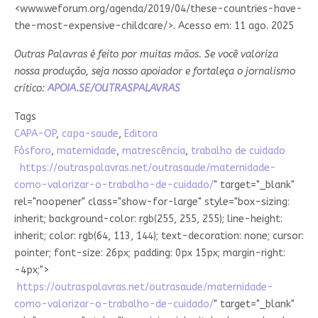
<www.weforum.org/agenda/2019/04/these-countries-have-
the-most-expensive-childcare/>. Acesso em: 11 ago. 2025
Outras Palavras é feito por muitas mãos. Se você valoriza
nossa produção, seja nosso apoiador e fortaleça o jornalismo
crítico:
APOIA.SE/OUTRASPALAVRAS
Tags
CAPA-OP
,
capa-saude
,
Editora
Fósforo
,
maternidade
,
matrescência
,
trabalho de cuidado
https://outraspalavras.net/outrasaude/maternidade-
como-valorizar-o-trabalho-de-cuidado/
" target="_blank"
rel="noopener" class="show-for-large" style="box-sizing:
inherit; background-color: rgb(255, 255, 255); line-height:
inherit; color: rgb(64, 113, 144); text-decoration: none; cursor:
pointer; font-size: 26px; padding: 0px 15px; margin-right:
-4px;">
https://outraspalavras.net/outrasaude/maternidade-
como-valorizar-o-trabalho-de-cuidado/
" target="_blank"