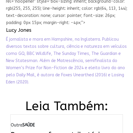
rel="noopener" style="box-sizing: inherit; background-color:
rgb(255, 255, 255); line-height: inherit; color: rgb(64, 113, 144);
text-decoration: none; cursor: pointer; font-size: 26px;
padding: 0px 15px; margin-right: -4px;">
Lucy Jones
É jornalista e mora em Hampshire, na Inglaterra. Publicou
diversos textos sobre cultura, ciência e natureza em veículos
como GQ, BBC Wildlife, The Sunday Times, The Guardian e
New Statesman. Além de Matrescência, semifinalista do
Women’s Prize for Non-Fiction de 2024 e eleito livro do ano
pelo Daily Mail, é autora de Foxes Unearthed (2016) e Losing
Eden (2020).
Leia Também:
Outra
SAÚDE