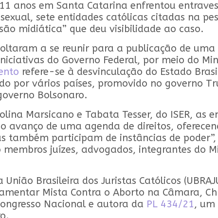
 anos em Santa Catarina enfrentou entraves j
 sexual, sete
entidades católicas citadas na pe
são midiática” que deu visibilidade ao caso.
 voltaram a se reunir para a publicação de um
iniciativas do Governo Federal, por meio do Mi
ento
refere-se à desvinculação do Estado Bras
o por vários países, promovido no governo Tr
o governo Bolsonaro.
ina Marsicano e Tabata Tesser, do ISER, as ent
 avanço de uma agenda de direitos, oferecen
as também participam de instâncias de poder”, 
mbros juízes, advogados, integrantes do Minis
União Brasileira dos Juristas Católicos (UBRA
rlamentar Mista Contra o Aborto na Câmara, Chr
 Congresso Nacional e autora da
PL 434/21
, um
ro.