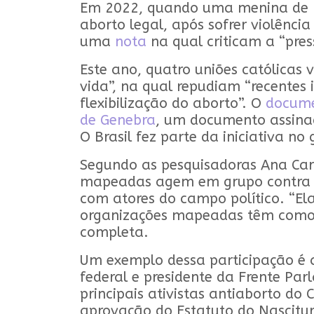
Em 2022, quando uma menina de 11
aborto legal, após sofrer violência
uma
nota
na qual criticam a “pres
Este ano, quatro uniões católicas
vida”, na qual repudiam “recentes 
flexibilização do aborto”. O
docum
de Genebra
, um documento assinad
O Brasil fez parte da iniciativa n
Segundo as pesquisadoras Ana Carol
mapeadas agem em grupo contra o
com atores do campo político. “El
organizações mapeadas têm como me
completa.
Um exemplo dessa participação é a 
federal e presidente da Frente Pa
principais ativistas antiaborto do
aprovação do Estatuto do Nascitu