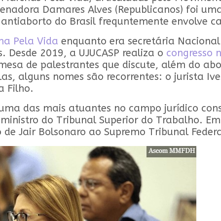
senadora Damares Alves (Republicanos) foi uma
antiaborto do Brasil frequntemente envolve ca
ha Pela Vida
enquanto era secretária Nacional 
s. Desde 2019, a UJUCASP realiza o
congresso 
mesa de palestrantes que discute, além do abo
las, alguns nomes são recorrentes: o jurista Iv
a Filho.
é uma das mais atuantes no campo jurídico con
 ministro do Tribunal Superior do Trabalho. E
 de Jair Bolsonaro ao Supremo Tribunal Feder