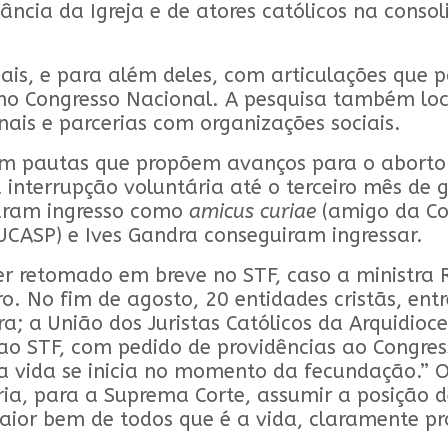
vância da Igreja e de atores católicos na cons
unais, e para além deles, com articulações que
a no Congresso Nacional. A pesquisa também lo
ais e parcerias com organizações sociais.
m pautas que propõem avanços para o aborto 
 interrupção voluntária até o terceiro mês de 
aram ingresso como
amicus curiae
(amigo da Co
JUCASP) e Ives Gandra conseguiram ingressar.
 retomado em breve no STF, caso a ministra Ro
. No fim de agosto, 20 entidades cristãs, entre 
ra; a União dos Juristas Católicos da Arquidioc
ao STF, com pedido de providências ao Congres
a vida se inicia no momento da fecundação.” 
ria, para a Suprema Corte, assumir a posição de
aior bem de todos que é a vida, claramente pro