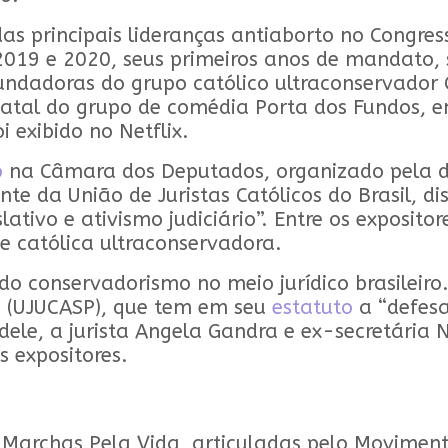
as principais lideranças antiaborto no Congre
2019 e 2020, seus primeiros anos de mandato
ndadoras do grupo católico ultraconservador 
Natal do grupo de comédia Porta dos Fundos, 
exibido no Netflix.
o
na Câmara dos Deputados, organizado pela d
 da União de Juristas Católicos do Brasil, dis
ativo e ativismo judiciário”. Entre os exposito
e católica ultraconservadora.
 do conservadorismo no meio jurídico brasilei
lo (UJUCASP), que tem em seu
estatuto
a “defesa
a dele, a jurista Angela Gandra e ex-secretári
s expositores.
Marchas Pela Vida, articuladas pelo Movimento