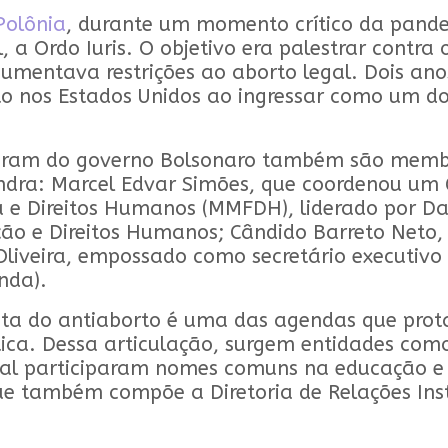
Polônia
, durante um momento crítico da pande
 a Ordo Iuris. O objetivo era palestrar contra 
entava restrições ao aborto legal. Dois anos
to nos Estados Unidos ao ingressar como um d
aram do governo Bolsonaro também são membros 
 Gandra: Marcel Edvar Simões, que coordenou um
ia e Direitos Humanos (MMFDH), liderado por D
ão e Direitos Humanos; Cândido Barreto Neto
liveira, empossado como secretário executivo 
anda).
uta do antiaborto é uma das agendas que prot
tica. Dessa articulação, surgem entidades como
ual participaram nomes comuns na educação e n
ue também compõe a Diretoria de Relações Inst