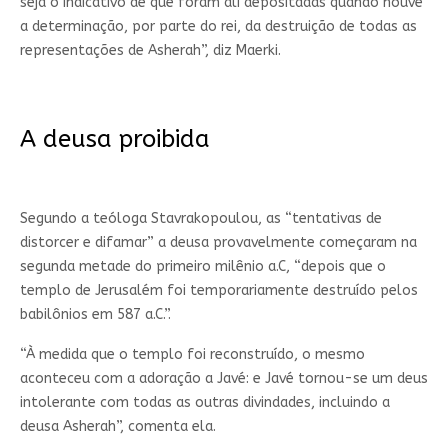
seja o indicativo de que foram ali depositadas quando houve
a determinação, por parte do rei, da destruição de todas as
representações de Asherah”, diz Maerki.
A deusa proibida
Segundo a teóloga Stavrakopoulou, as “tentativas de
distorcer e difamar” a deusa provavelmente começaram na
segunda metade do primeiro milênio a.C, “depois que o
templo de Jerusalém foi temporariamente destruído pelos
babilônios em 587 a.C.”.
“À medida que o templo foi reconstruído, o mesmo
aconteceu com a adoração a Javé: e Javé tornou-se um deus
intolerante com todas as outras divindades, incluindo a
deusa Asherah”, comenta ela.