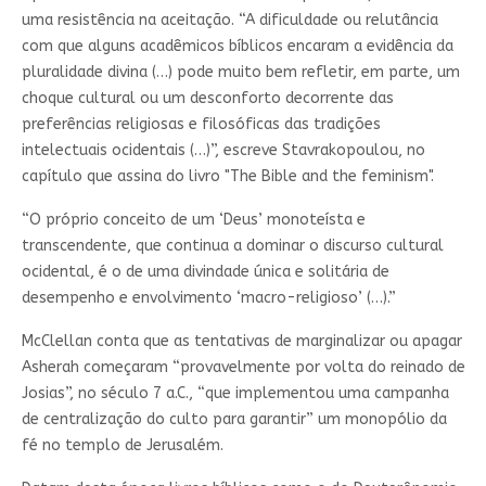
uma resistência na aceitação. “A dificuldade ou relutância
com que alguns acadêmicos bíblicos encaram a evidência da
pluralidade divina (…) pode muito bem refletir, em parte, um
choque cultural ou um desconforto decorrente das
preferências religiosas e filosóficas das tradições
intelectuais ocidentais (…)”, escreve Stavrakopoulou, no
capítulo que assina do livro "The Bible and the feminism".
“O próprio conceito de um ‘Deus’ monoteísta e
transcendente, que continua a dominar o discurso cultural
ocidental, é o de uma divindade única e solitária de
desempenho e envolvimento ‘macro-religioso’ (…).”
McClellan conta que as tentativas de marginalizar ou apagar
Asherah começaram “provavelmente por volta do reinado de
Josias”, no século 7 a.C., “que implementou uma campanha
de centralização do culto para garantir” um monopólio da
fé no templo de Jerusalém.