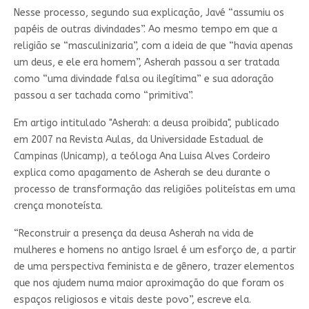
Nesse processo, segundo sua explicação, Javé “assumiu os
papéis de outras divindades”. Ao mesmo tempo em que a
religião se “masculinizaria”, com a ideia de que “havia apenas
um deus, e ele era homem”, Asherah passou a ser tratada
como “uma divindade falsa ou ilegítima” e sua adoração
passou a ser tachada como “primitiva”.
Em artigo intitulado "Asherah: a deusa proibida", publicado
em 2007 na Revista Aulas, da Universidade Estadual de
Campinas (Unicamp), a teóloga Ana Luisa Alves Cordeiro
explica como apagamento de Asherah se deu durante o
processo de transformação das religiões politeístas em uma
crença monoteísta.
“Reconstruir a presença da deusa Asherah na vida de
mulheres e homens no antigo Israel é um esforço de, a partir
de uma perspectiva feminista e de gênero, trazer elementos
que nos ajudem numa maior aproximação do que foram os
espaços religiosos e vitais deste povo”, escreve ela.