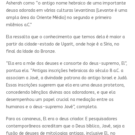
Asherah como “o antigo nome hebraico de uma importante
deusa adorada em várias culturas levantinas [Levante é uma
ampla área do Oriente Médio] no segundo e primeiro
milênios a.C.”
Ela ressalta que o conhecimento que temos dela é maior a
partir da cidade-estado de Ugarit, onde hoje é a Síria, no
final da Idade do Bronze.
“Ela era a mãe dos deuses e consorte do deus-supremo, El”,
pontua ela. “Antigas inscrições hebraicas do século 8 a.C. a
associam a Javé, a divindade patrona do antigo Israel e Judá.
Essas inscrições sugerem que ela era uma deusa protetora,
concedendo bênçãos divinas aos adoradores, e que ela
desempenhou um papel crucial na mediação entre os
humanos e o deus-supremo Javé”, completa.
Para os cananeus, El era o deus criador. E pesquisadores
contemporâneos acreditam que o Deus bíblico, Javé, seja a
fusão de deuses de mitologias antigas, inclusive El, no