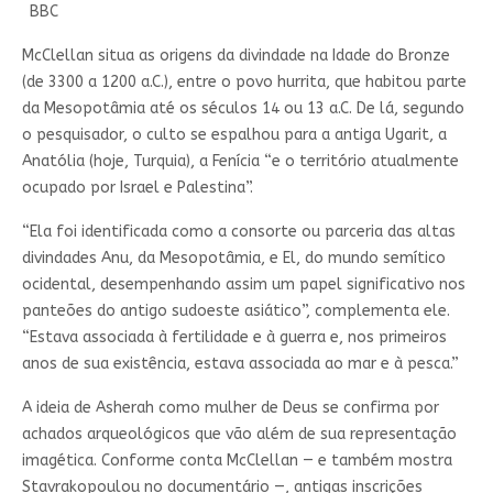
BBC
McClellan situa as origens da divindade na Idade do Bronze
(de 3300 a 1200 a.C.), entre o povo hurrita, que habitou parte
da Mesopotâmia até os séculos 14 ou 13 a.C. De lá, segundo
o pesquisador, o culto se espalhou para a antiga Ugarit, a
Anatólia (hoje, Turquia), a Fenícia “e o território atualmente
ocupado por Israel e Palestina”.
“Ela foi identificada como a consorte ou parceria das altas
divindades Anu, da Mesopotâmia, e El, do mundo semítico
ocidental, desempenhando assim um papel significativo nos
panteões do antigo sudoeste asiático”, complementa ele.
“Estava associada à fertilidade e à guerra e, nos primeiros
anos de sua existência, estava associada ao mar e à pesca.”
A ideia de Asherah como mulher de Deus se confirma por
achados arqueológicos que vão além de sua representação
imagética. Conforme conta McClellan — e também mostra
Stavrakopoulou no documentário —, antigas inscrições