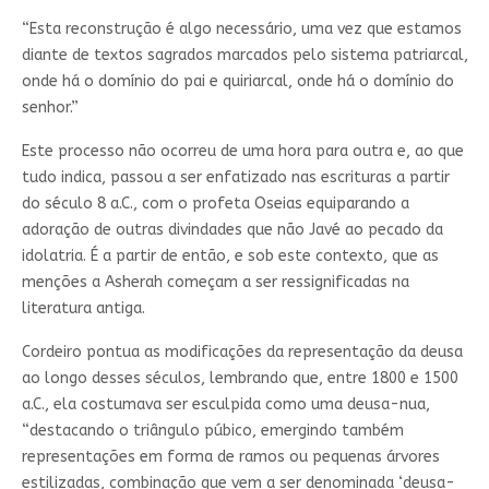
“Esta reconstrução é algo necessário, uma vez que estamos
diante de textos sagrados marcados pelo sistema patriarcal,
onde há o domínio do pai e quiriarcal, onde há o domínio do
senhor.”
Este processo não ocorreu de uma hora para outra e, ao que
tudo indica, passou a ser enfatizado nas escrituras a partir
do século 8 a.C., com o profeta Oseias equiparando a
adoração de outras divindades que não Javé ao pecado da
idolatria. É a partir de então, e sob este contexto, que as
menções a Asherah começam a ser ressignificadas na
literatura antiga.
Cordeiro pontua as modificações da representação da deusa
ao longo desses séculos, lembrando que, entre 1800 e 1500
a.C., ela costumava ser esculpida como uma deusa-nua,
“destacando o triângulo púbico, emergindo também
representações em forma de ramos ou pequenas árvores
estilizadas, combinação que vem a ser denominada ‘deusa-