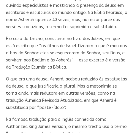
ouvindo especialistas e mostrando a presença da deusa em
escrituras e esculturas do mundo antigo. Na Bíblia hebraica, o
nome Asherah aparece 40 vezes, mas, na maior parte das
versões traduzidas, o termo foi suprimido e substituído.
É o caso do trecho, constante no livro dos Juízes, em que
está escrito que “os filhos de Israel fizeram o que é mau aos
olhos do Senhor: eles se esqueceram do Senhor, seu Deus, e
serviram aos Baalim e às Asherás” — este excerto é a versão
da Tradução Ecumênica Bíblica.
O que era uma deusa, Asherá, acabou reduzido às estatuetas
da deusa, o que justificaria o plural. Mas a metonímia se
torna ainda mais redutora em outras versões, como na
tradução Almeida Revisada Atualizada, em que Asherá é
substituída por “poste-ídolo”.
Na famosa tradução para o inglês conhecida como
Authorized King James Version, o mesmo trecho usa o termo