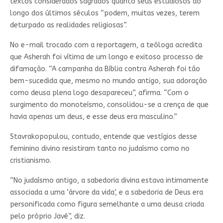
textos considerados sagrados quanto seus estudiosos ao
longo dos últimos séculos “podem, muitas vezes, terem
deturpado as realidades religiosas”.
No e-mail trocado com a reportagem, a teóloga acredita
que Asherah foi vítima de um longo e exitoso processo de
difamação. “A campanha da Bíblia contra Asherah foi tão
bem-sucedida que, mesmo no mundo antigo, sua adoração
como deusa plena logo desapareceu”, afirma. “Com o
surgimento do monoteísmo, consolidou-se a crença de que
havia apenas um deus, e esse deus era masculino.”
Stavrakopopulou, contudo, entende que vestígios desse
feminino divino resistiram tanto no judaísmo como no
cristianismo.
“No judaísmo antigo, a sabedoria divina estava intimamente
associada a uma ‘árvore da vida’, e a sabedoria de Deus era
personificada como figura semelhante a uma deusa criada
pelo próprio Javé”, diz.