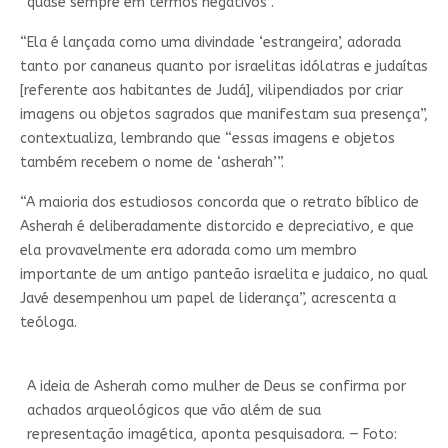
“quase sempre em termos negativos”.
“Ela é lançada como uma divindade ‘estrangeira’, adorada
tanto por cananeus quanto por israelitas idólatras e judaítas
[referente aos habitantes de Judá], vilipendiados por criar
imagens ou objetos sagrados que manifestam sua presença”,
contextualiza, lembrando que “essas imagens e objetos
também recebem o nome de ‘asherah’”.
“A maioria dos estudiosos concorda que o retrato bíblico de
Asherah é deliberadamente distorcido e depreciativo, e que
ela provavelmente era adorada como um membro
importante de um antigo panteão israelita e judaico, no qual
Javé desempenhou um papel de liderança”, acrescenta a
teóloga.
A ideia de Asherah como mulher de Deus se confirma por
achados arqueológicos que vão além de sua
representação imagética, aponta pesquisadora. — Foto: