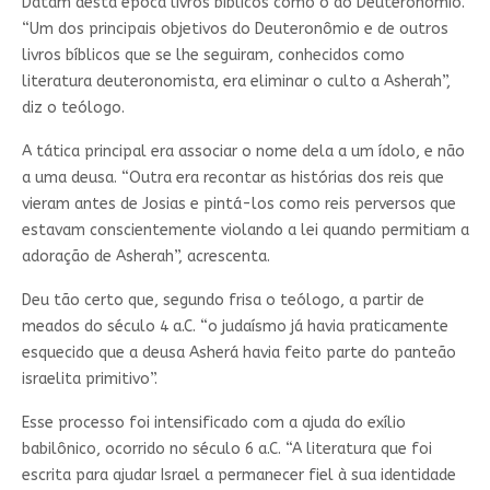
Datam desta época livros bíblicos como o do Deuterônomio.
“Um dos principais objetivos do Deuteronômio e de outros
livros bíblicos que se lhe seguiram, conhecidos como
literatura deuteronomista, era eliminar o culto a Asherah”,
diz o teólogo.
A tática principal era associar o nome dela a um ídolo, e não
a uma deusa. “Outra era recontar as histórias dos reis que
vieram antes de Josias e pintá-los como reis perversos que
estavam conscientemente violando a lei quando permitiam a
adoração de Asherah”, acrescenta.
Deu tão certo que, segundo frisa o teólogo, a partir de
meados do século 4 a.C. “o judaísmo já havia praticamente
esquecido que a deusa Asherá havia feito parte do panteão
israelita primitivo”.
Esse processo foi intensificado com a ajuda do exílio
babilônico, ocorrido no século 6 a.C. “A literatura que foi
escrita para ajudar Israel a permanecer fiel à sua identidade