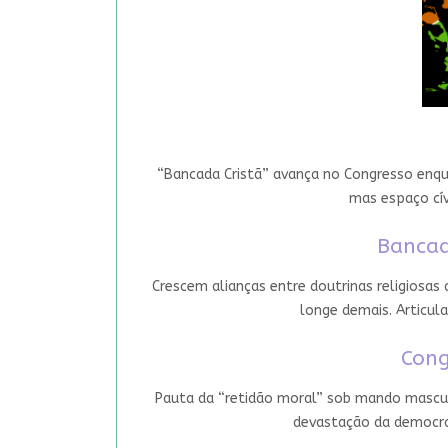
“Bancada Cristã” avança no Congresso enqua
mas espaço cív
Bancad
Crescem alianças entre doutrinas religiosas
longe demais. Articula
Cong
Pauta da “retidão moral” sob mando mascul
devastação da democrac