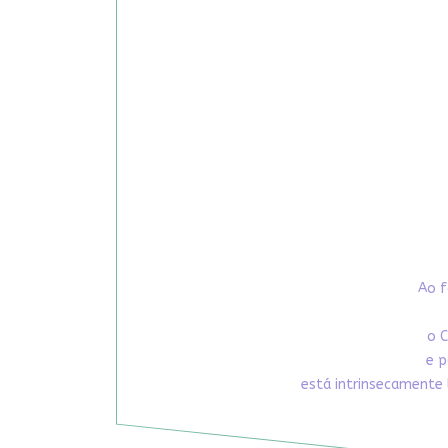
Ao f
o C
e p
está intrinsecamente 