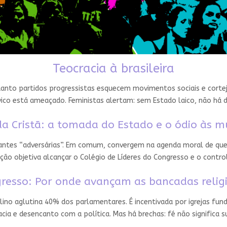
Teocracia à brasileira
nto partidos progressistas esquecem movimentos sociais e cortejam
ico está ameaçado. Feministas alertam: sem Estado laico, não há 
a Cristã: a tomada do Estado e o ódio às m
 antes “adversárias”. Em comum, convergem na agenda moral de que
ção objetiva alcançar o Colégio de Líderes do Congresso e o contro
resso: Por onde avançam as bancadas relig
ino aglutina 40% dos parlamentares. É incentivada por igrejas fun
ia e desencanto com a política. Mas há brechas: fé não significa