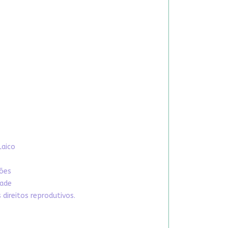
Laico
xões
dade
direitos reprodutivos.