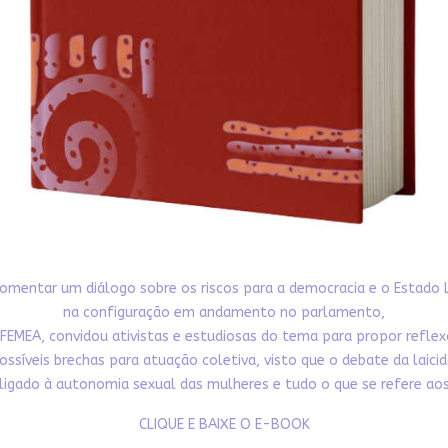
omentar um diálogo sobre os riscos para a democracia e o Estado 
na configuração em andamento no parlamento,
FEMEA, convidou ativistas e estudiosas do tema para propor refle
ossíveis brechas para atuação coletiva, visto que o debate da laici
ligado à autonomia sexual das mulheres e tudo o que se refere aos 
CLIQUE E BAIXE O E-BOOK