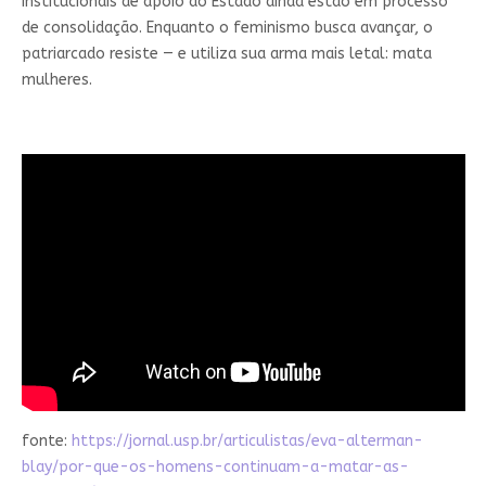
institucionais de apoio do Estado ainda estão em processo
de consolidação. Enquanto o feminismo busca avançar, o
patriarcado resiste — e utiliza sua arma mais letal: mata
mulheres.
fonte:
https://jornal.usp.br/articulistas/eva-alterman-
blay/por-que-os-homens-continuam-a-matar-as-