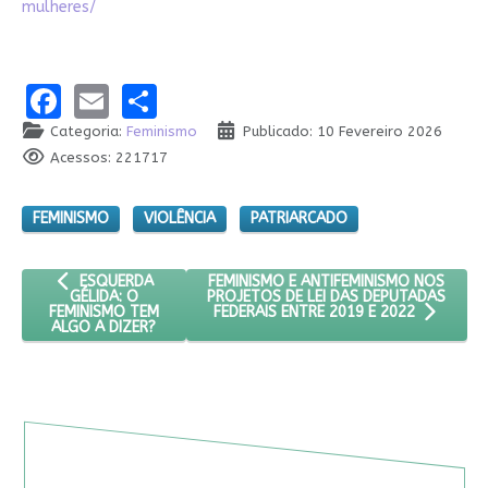
mulheres/
Facebook
Email
Share
Categoria:
Feminismo
Publicado: 10 Fevereiro 2026
Acessos: 221717
FEMINISMO
VIOLÊNCIA
PATRIARCADO
ARTIGO ANTERIOR: ESQUERDA GÉLIDA: O FEMINISMO TEM ALGO
PRÓXIMO ARTIGO: FEMINISMO E ANTIFE
FEMINISMO E ANTIFEMINISMO NOS
ESQUERDA
PROJETOS DE LEI DAS DEPUTADAS
GÉLIDA: O
FEMINISMO TEM
FEDERAIS ENTRE 2019 E 2022
ALGO A DIZER?