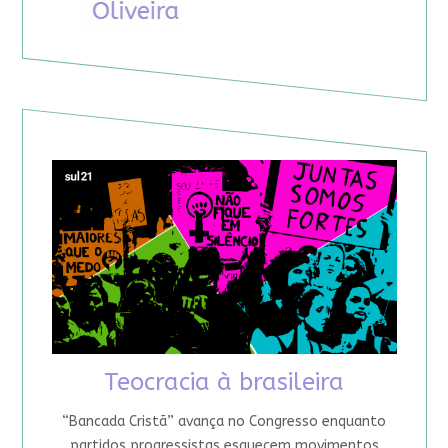
Teocracia à brasileira
“Bancada Cristã” avança no Congresso enquanto
partidos progressistas esquecem movimentos