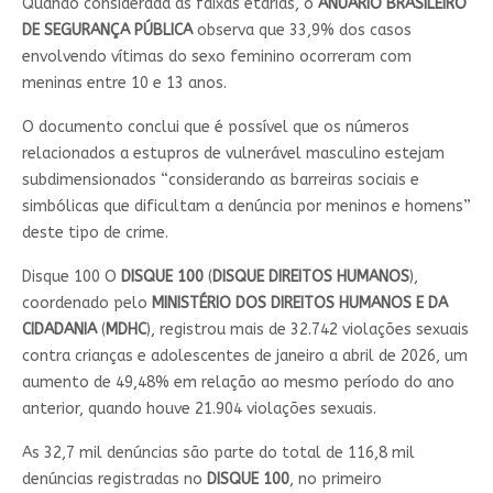
Quando considerada as faixas etárias, o
ANUÁRIO BRASILEIRO
DE SEGURANÇA PÚBLICA
observa que 33,9% dos casos
envolvendo vítimas do sexo feminino ocorreram com
meninas entre 10 e 13 anos.
O documento conclui que é possível que os números
relacionados a estupros de vulnerável masculino estejam
subdimensionados “considerando as barreiras sociais e
simbólicas que dificultam a denúncia por meninos e homens”
deste tipo de crime.
Disque 100 O
DISQUE 100
(
DISQUE DIREITOS HUMANOS
),
coordenado pelo
MINISTÉRIO DOS DIREITOS HUMANOS E DA
CIDADANIA
(
MDHC
), registrou mais de 32.742 violações sexuais
contra crianças e adolescentes de janeiro a abril de 2026, um
aumento de 49,48% em relação ao mesmo período do ano
anterior, quando houve 21.904 violações sexuais.
As 32,7 mil denúncias são parte do total de 116,8 mil
denúncias registradas no
DISQUE 100
, no primeiro