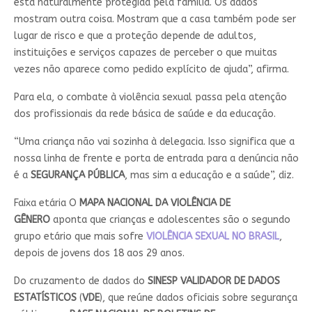
está naturalmente protegida pela família. Os dados
mostram outra coisa. Mostram que a casa também pode ser
lugar de risco e que a proteção depende de adultos,
instituições e serviços capazes de perceber o que muitas
vezes não aparece como pedido explícito de ajuda”, afirma.
Para ela, o combate à violência sexual passa pela atenção
dos profissionais da rede básica de saúde e da educação.
“Uma criança não vai sozinha à delegacia. Isso significa que a
nossa linha de frente e porta de entrada para a denúncia não
é a
SEGURANÇA PÚBLICA
, mas sim a educação e a saúde”, diz.
Faixa etária O
MAPA NACIONAL DA VIOLÊNCIA DE
GÊNERO
aponta que crianças e adolescentes são o segundo
grupo etário que mais sofre
VIOLÊNCIA SEXUAL NO BRASIL
,
depois de jovens dos 18 aos 29 anos.
Do cruzamento de dados do
SINESP VALIDADOR DE DADOS
ESTATÍSTICOS
(
VDE
), que reúne dados oficiais sobre segurança