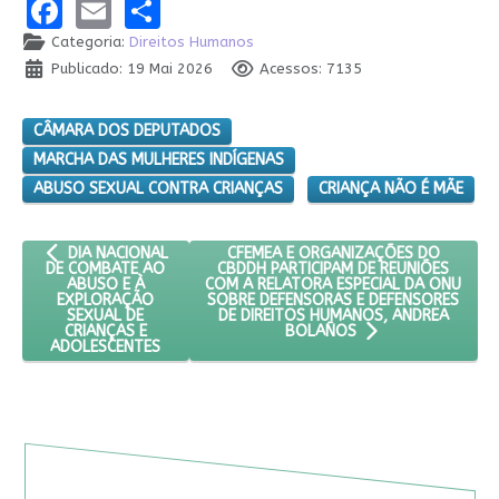
Facebook
Email
Share
Categoria:
Direitos Humanos
Publicado: 19 Mai 2026
Acessos: 7135
CÂMARA DOS DEPUTADOS
MARCHA DAS MULHERES INDÍGENAS
ABUSO SEXUAL CONTRA CRIANÇAS
CRIANÇA NÃO É MÃE
ARTIGO ANTERIOR: DIA NACIONAL DE COMBATE AO ABUSO E À
PRÓXIMO ARTIGO: CFEMEA E ORGANIZ
CFEMEA E ORGANIZAÇÕES DO
DIA NACIONAL
CBDDH PARTICIPAM DE REUNIÕES
DE COMBATE AO
COM A RELATORA ESPECIAL DA ONU
ABUSO E À
SOBRE DEFENSORAS E DEFENSORES
EXPLORAÇÃO
DE DIREITOS HUMANOS, ANDREA
SEXUAL DE
CRIANÇAS E
BOLAÑOS
ADOLESCENTES