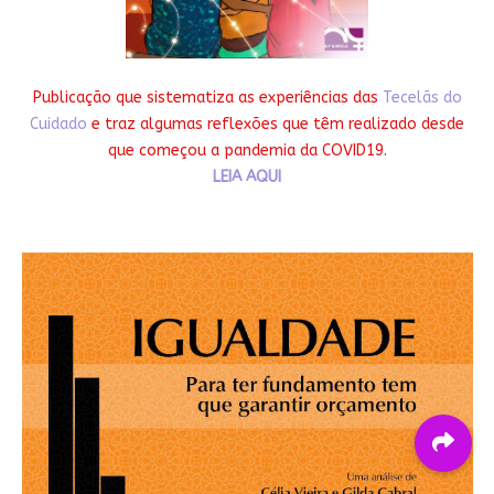
Publicação que sistematiza as experiências das
Tecelãs do
Cuidado
e traz algumas reflexões que têm realizado desde
que começou a pandemia da COVID19.
LEIA AQUI