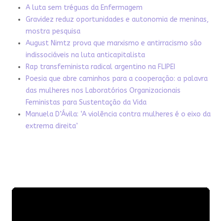
A luta sem tréguas da Enfermagem
Gravidez reduz oportunidades e autonomia de meninas,
mostra pesquisa
August Nimtz prova que marxismo e antirracismo são
indissociáveis na luta anticapitalista
Rap transfeminista radical argentino na FLIPEI
Poesia que abre caminhos para a cooperação: a palavra
das mulheres nos Laboratórios Organizacionais
Feministas para Sustentação da Vida
Manuela D’Ávila: ‘A violência contra mulheres é o eixo da
extrema direita’