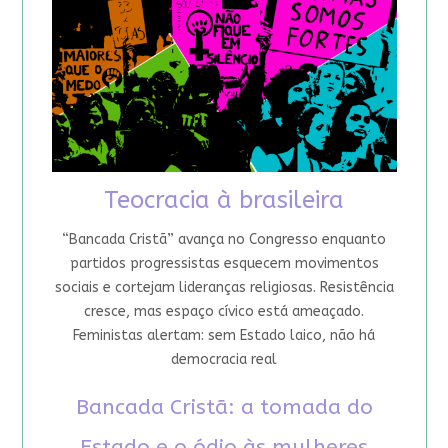
Teocracia à brasileira
“Bancada Cristã” avança no Congresso enquanto
partidos progressistas esquecem movimentos
sociais e cortejam lideranças religiosas. Resistência
cresce, mas espaço cívico está ameaçado.
Feministas alertam: sem Estado laico, não há
democracia real
Bancada Cristã: a tomada do
Estado e o ódio às mulheres