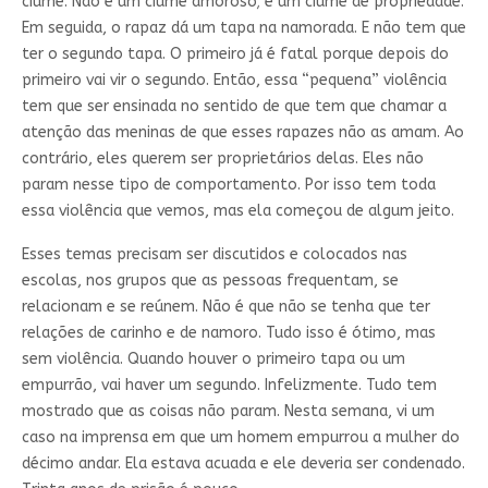
ciúme. Não é um ciúme amoroso; é um ciúme de propriedade.
Em seguida, o rapaz dá um tapa na namorada. E não tem que
ter o segundo tapa. O primeiro já é fatal porque depois do
primeiro vai vir o segundo. Então, essa “pequena” violência
tem que ser ensinada no sentido de que tem que chamar a
atenção das meninas de que esses rapazes não as amam. Ao
contrário, eles querem ser proprietários delas. Eles não
param nesse tipo de comportamento. Por isso tem toda
essa violência que vemos, mas ela começou de algum jeito.
Esses temas precisam ser discutidos e colocados nas
escolas, nos grupos que as pessoas frequentam, se
relacionam e se reúnem. Não é que não se tenha que ter
relações de carinho e de namoro. Tudo isso é ótimo, mas
sem violência. Quando houver o primeiro tapa ou um
empurrão, vai haver um segundo. Infelizmente. Tudo tem
mostrado que as coisas não param. Nesta semana, vi um
caso na imprensa em que um homem empurrou a mulher do
décimo andar. Ela estava acuada e ele deveria ser condenado.