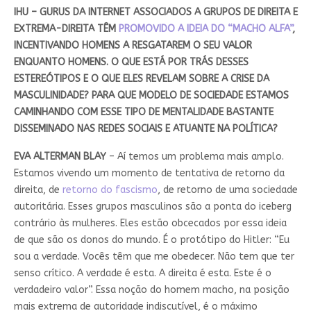
IHU – GURUS DA INTERNET ASSOCIADOS A GRUPOS DE DIREITA E
EXTREMA-DIREITA TÊM
PROMOVIDO A IDEIA DO “MACHO ALFA”
,
INCENTIVANDO HOMENS A RESGATAREM O SEU VALOR
ENQUANTO HOMENS. O QUE ESTÁ POR TRÁS DESSES
ESTEREÓTIPOS E O QUE ELES REVELAM SOBRE A CRISE DA
MASCULINIDADE? PARA QUE MODELO DE SOCIEDADE ESTAMOS
CAMINHANDO COM ESSE TIPO DE MENTALIDADE BASTANTE
DISSEMINADO NAS REDES SOCIAIS E ATUANTE NA POLÍTICA?
EVA ALTERMAN BLAY
– Aí temos um problema mais amplo.
Estamos vivendo um momento de tentativa de retorno da
direita, de
retorno do fascismo
, de retorno de uma sociedade
autoritária. Esses grupos masculinos são a ponta do iceberg
contrário às mulheres. Eles estão obcecados por essa ideia
de que são os donos do mundo. É o protótipo do Hitler: “Eu
sou a verdade. Vocês têm que me obedecer. Não tem que ter
senso crítico. A verdade é esta. A direita é esta. Este é o
verdadeiro valor”. Essa noção do homem macho, na posição
mais extrema de autoridade indiscutível, é o máximo