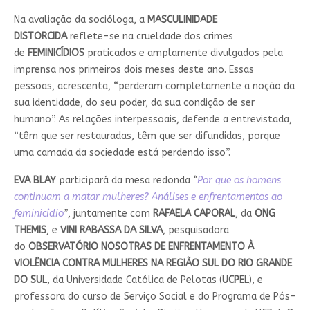
Na avaliação da socióloga, a
MASCULINIDADE
DISTORCIDA
reflete-se na crueldade dos crimes
de
FEMINICÍDIOS
praticados e amplamente divulgados pela
imprensa nos primeiros dois meses deste ano. Essas
pessoas, acrescenta, “perderam completamente a noção da
sua identidade, do seu poder, da sua condição de ser
humano”. As relações interpessoais, defende a entrevistada,
“têm que ser restauradas, têm que ser difundidas, porque
uma camada da sociedade está perdendo isso”.
EVA BLAY
participará da mesa redonda
“
Por que os homens
continuam a matar mulheres? Análises e enfrentamentos ao
feminicídio
”
, juntamente com
RAFAELA CAPORAL
, da
ONG
THEMIS
, e
VINI RABASSA DA SILVA
, pesquisadora
do
OBSERVATÓRIO NOSOTRAS DE ENFRENTAMENTO À
VIOLÊNCIA CONTRA MULHERES NA REGIÃO SUL DO RIO GRANDE
DO SUL
, da Universidade Católica de Pelotas (
UCPEL
), e
professora do curso de Serviço Social e do Programa de Pós-