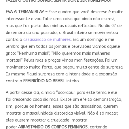
FAZER O OUTRO SOFRER, SENTIR DOR E SER HUMILHADO?
EVA ALTERMAN BLAY –
Esse quadro que você descreve é muito
interessante e vou falar uma coisa que ainda não escrevi,
mas que faz parte das minhas atuais reflexões. No dia 07 de
dezembro do ano passado, o Brasil inteiro se movimentou
contra o
assassinato de mulheres
. Era um domingo e me
lembro que em todos os jornais e televisões víamos aquele
grito: “Nenhuma mais!”, “Não queremos mais mulheres
mortas!” Pelas ruas e praças vimos manifestações. Foi um
movimento muito forte, que pegou muita gente de surpresa.
Eu mesma fiquei surpresa com a intensidade e a expansão
contra o
FEMINICÍDIO NO BRASIL
inteiro.
A partir desse dia, a mídia “acordou” para este tema e ele
foi crescendo cada dia mais. Existe um efeito demonstração,
sim, porque os homens, esses que são assassinos, querem
mostrar a masculinidade distorcida visível. Não é só matar;
eles querem mostrar a crueldade, mostrar
poder
ARRASTANDO OS CORPOS FEMININOS
, cortando,