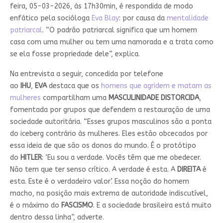
feira, 05-03-2026, às 17h30min, é respondida de modo
enfático pela socióloga
Eva Blay
: por causa da
mentalidade
patriarcal
. “O padrão patriarcal significa que um homem
casa com uma mulher ou tem uma namorada e a trata como
se ela fosse propriedade dele”, explica.
Na entrevista a seguir, concedida por telefone
ao
IHU
,
EVA
destaca que os
homens que agridem e matam as
mulheres
compartilham uma
MASCULINIDADE DISTORCIDA
,
fomentada por grupos que defendem a restauração de uma
sociedade autoritária. “Esses grupos masculinos são a ponta
do iceberg contrário às mulheres. Eles estão obcecados por
essa ideia de que são os donos do mundo. É o protótipo
do
HITLER
: ‘Eu sou a verdade. Vocês têm que me obedecer.
Não tem que ter senso crítico. A verdade é esta. A
DIREITA
é
esta. Este é o verdadeiro valor’. Essa noção do homem
macho, na posição mais extrema de autoridade indiscutível,
é o máximo do
FASCISMO
. E a sociedade brasileira está muito
dentro dessa linha”, adverte.