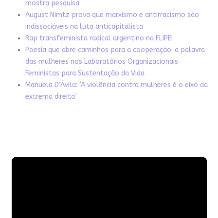
mostra pesquisa
August Nimtz prova que marxismo e antirracismo são
indissociáveis na luta anticapitalista
Rap transfeminista radical argentino na FLIPEI
Poesia que abre caminhos para a cooperação: a palavra
das mulheres nos Laboratórios Organizacionais
Feministas para Sustentação da Vida
Manuela D’Ávila: ‘A violência contra mulheres é o eixo da
extrema direita’