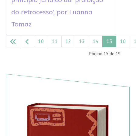
princípio jurídico da ‘proibição
do retrocesso’, por Luanna
Tomaz
10
11
12
13
14
15
16
Página 15 de 19