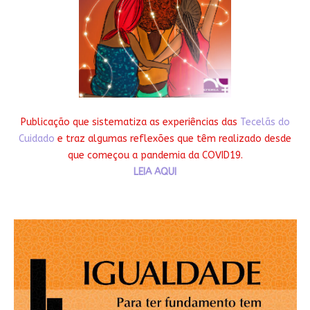
Publicação que sistematiza as experiências das
Tecelãs do
Cuidado
e traz algumas reflexões que têm realizado desde
que começou a pandemia da COVID19.
LEIA AQUI