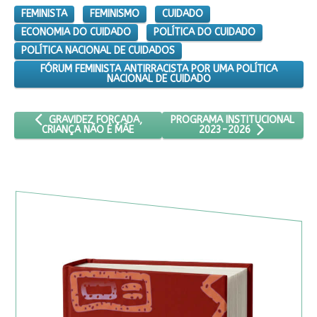
FEMINISTA
FEMINISMO
CUIDADO
ECONOMIA DO CUIDADO
POLÍTICA DO CUIDADO
POLÍTICA NACIONAL DE CUIDADOS
FÓRUM FEMINISTA ANTIRRACISTA POR UMA POLÍTICA
NACIONAL DE CUIDADO
ARTIGO ANTERIOR: GRAVIDEZ FORÇADA, CRIANÇA NÃO É MÃE
PRÓXIMO ARTIGO: PROGRAMA I
PROGRAMA INSTITUCIONAL
GRAVIDEZ FORÇADA,
CRIANÇA NÃO É MÃE
2023-2026