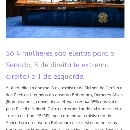
Só 4 mulheres são eleitas para o
Senado, 3 de direita (e extrema-
direita) e 1 de esquerda
A ultra-direita domina. A ex-ministra da Mulher, da Família e
dos Direitos Humanos do governo Bolsonaro, Damares Alves
(Republicanos), conseguiu se eleger com 44,98% dos votos
pelo Distrito Federal. Outra perlamentar de extrema-direita,
Tereza Cristina (PP-MS), que comandou o ministério da
Agricultura no governo Bolsonaro e se destacou por suas
posturas anti-ambientalistas, anti-indígenas e em favor da